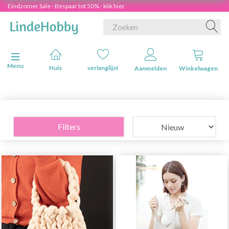
Eindzomer Sale - Bespaar tot 50% - klik hier
Navigatie in-/uitschakelen
Menu
Huis
verlanglijst
Aanmelden
Winkelwagen
Filters