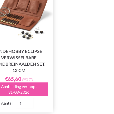
INDEHOBBY ECLIPSE
VERWISSELBARE
NDBREINAALDEN SET,
13 CM
€65,60
€93,70
Aanbieding verloopt
31/08/2026
Aantal