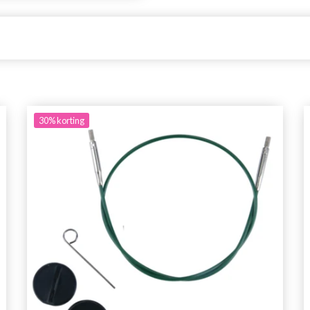
30%
korting