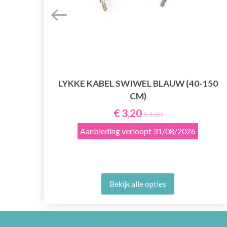
CHE
D,
LYKKE KABEL SWIWEL BLAUW (40-150
CM)
€ 3,20
€ 4,60
Aanbieding verloopt
31/08/2026
Bekijk alle opties