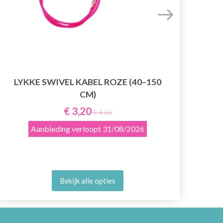
LYKKE SWIVEL KABEL ROZE (40–150
RO
CM)
€ 3,20
€ 4,60
Aanbieding verloopt
31/08/2026
Bekijk alle opties