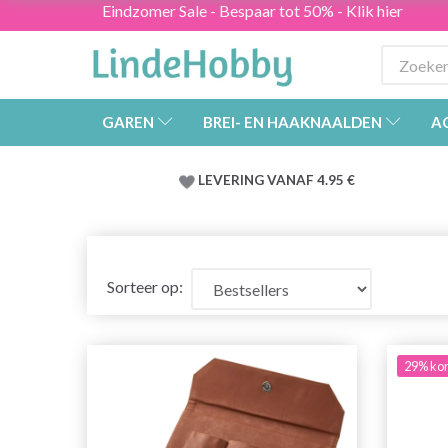
Eindzomer Sale - Bespaar tot 50% - Klik hier
GAREN
BREI- EN HAAKNAALDEN
A
LEVERING VANAF 4.95 €
Sorteer op:
29% kor