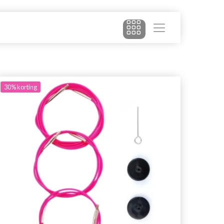
30%
korting