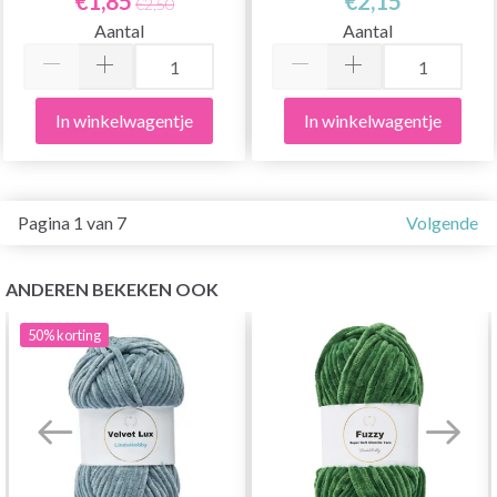
€1,85
€2,15
€2,50
Aantal
Aantal
In winkelwagentje
In winkelwagentje
Pagina 1 van 7
Volgende
ANDEREN BEKEKEN OOK
50%
korting