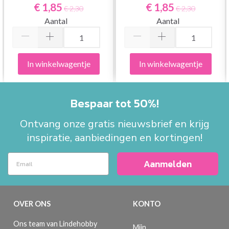
VRACHTWAGEN 8217
VLUCHT 8216
€ 1,85
€ 1,85
€ 2,30
€ 2,30
Aantal
Aantal
In winkelwagentje
In winkelwagentje
Bespaar tot 50%!
Ontvang onze gratis nieuwsbrief en krijg
inspiratie, aanbiedingen en kortingen!
Aanmelden
OVER ONS
KONTO
Ons team van Lindehobby
Mijn