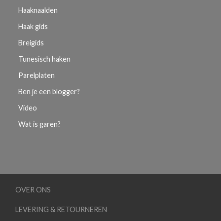
Haaknaalden
Haak gids
Breigids
Tunesisch haken
Parelplaten
Ben je een blogger?
Video
Wat is garen?
OVER ONS
LEVERING & RETOURNEREN