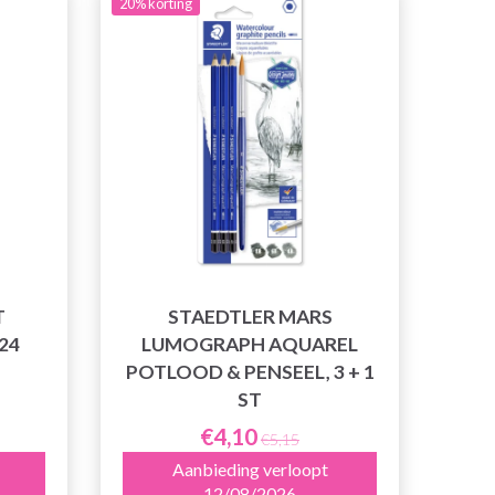
20% korting
T
STAEDTLER MARS
24
LUMOGRAPH AQUAREL
POTLOOD & PENSEEL, 3 + 1
ST
€4,10
€5,15
Aanbieding verloopt
12/08/2026