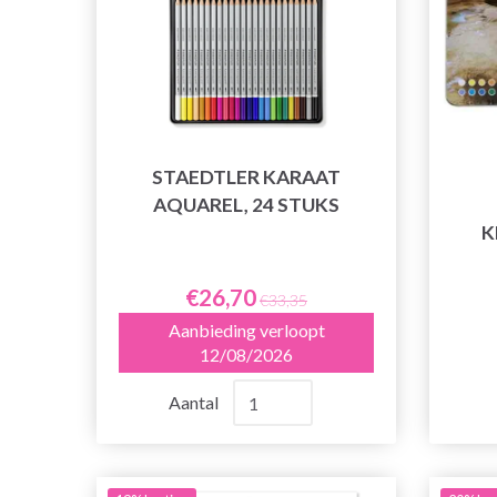
STAEDTLER KARAAT
AQUAREL, 24 STUKS
K
€26,70
€33,35
Aanbieding verloopt
12/08/2026
Aantal