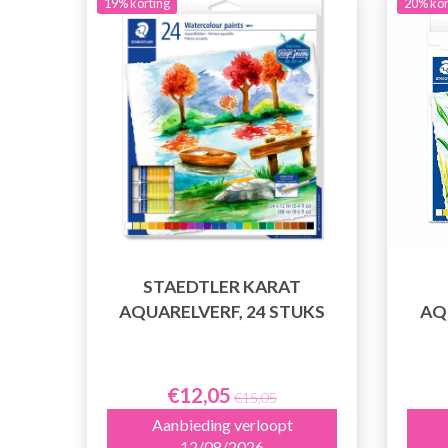
19% korting
20% kor
STAEDTLER KARAT
AQUARELVERF, 24 STUKS
AQ
€12,05
€15,05
Aanbieding verloopt
12/08/2026