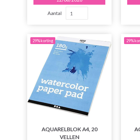
Aantal
29% korting
29% kor
AQUARELBLOK A4, 20
A
VELLEN