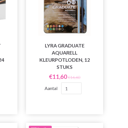
T
LYRA GRADUATE
AQUARELL
24
KLEURPOTLODEN, 12
STUKS
€11,60
€16,60
Aantal