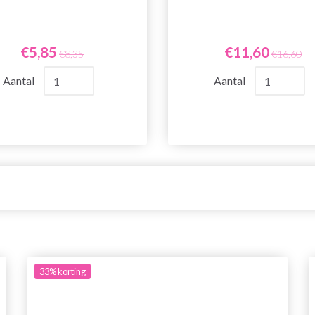
€5,85
€11,60
€8,35
€16,60
Aantal
Aantal
33%
korting