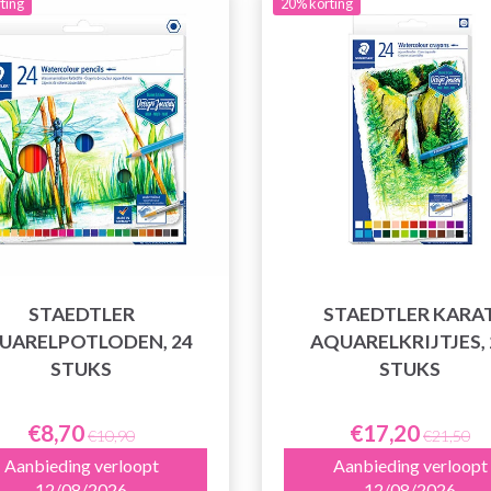
ting
20% korting
STAEDTLER
STAEDTLER KARA
UARELPOTLODEN, 24
AQUARELKRIJTJES, 
STUKS
STUKS
€8,70
€17,20
€10,90
€21,50
Aanbieding verloopt
Aanbieding verloopt
12/08/2026
12/08/2026