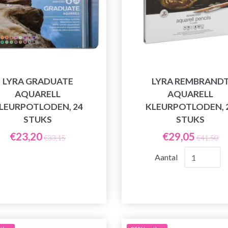
LYRA GRADUATE
LYRA REMBRAND
AQUARELL
AQUARELL
LEURPOTLODEN, 24
KLEURPOTLODEN, 
STUKS
STUKS
€23,20
€29,05
€33,15
€41,50
Aantal