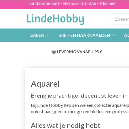
Eindzomer Sale - Bespaar tot 50% - Klik hier
GAREN
BREI- EN HAAKNAALDEN
A
LEVERING VANAF 4.95 €
Aquarel
Breng je prachtige ideeën tot leven i
Bij Linde Hobby hebben we een collectie aquarelp
oplosbaar, goed te mengen en bieden een professio
Alles wat je nodig hebt