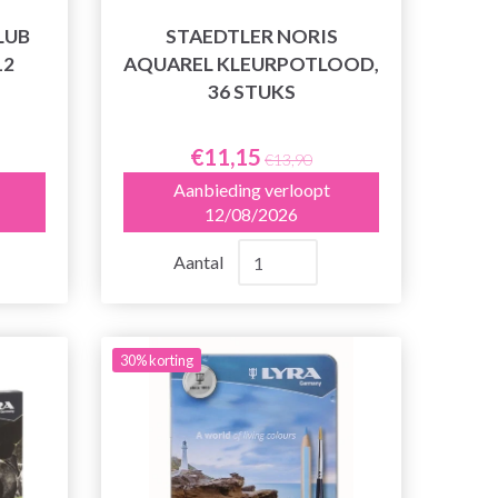
LUB
STAEDTLER NORIS
12
AQUAREL KLEURPOTLOOD,
36 STUKS
€11,15
€13,90
Aanbieding verloopt
12/08/2026
Aantal
30% korting