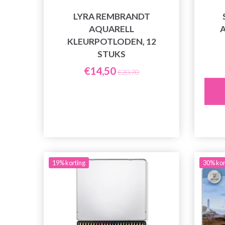
LYRA REMBRANDT
AQUARELL
A
KLEURPOTLODEN, 12
STUKS
€14,50
€20,70
19% korting
30% kor