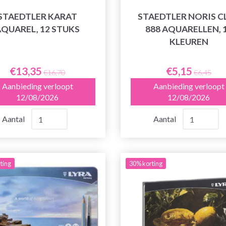
STAEDTLER KARAT
STAEDTLER NORIS C
QUAREL, 12 STUKS
888 AQUARELLEN, 
KLEUREN
€13,35
€5,15
€16,70
€6,45
Aanbieding verloopt
Aanbieding verloopt
12/08/2026
12/08/2026
Aantal
Aantal
ting
30% korting