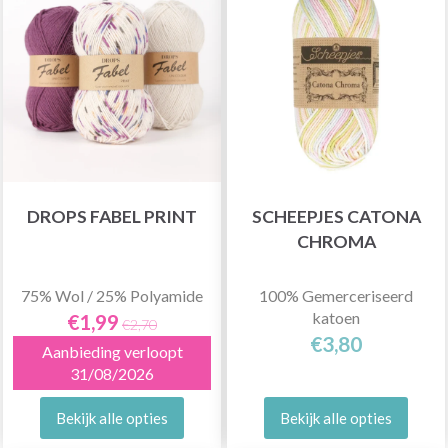
DROPS FABEL PRINT
SCHEEPJES CATONA
CHROMA
75% Wol / 25% Polyamide
100% Gemerceriseerd
katoen
€1,99
€2,70
€3,80
Aanbieding verloopt
31/08/2026
Bekijk alle opties
Bekijk alle opties