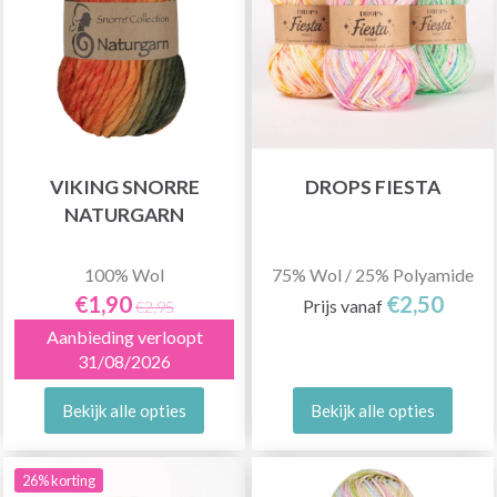
VIKING SNORRE
DROPS FIESTA
NATURGARN
100% Wol
75% Wol / 25% Polyamide
€1,90
€2,50
Prijs vanaf
€2,95
Aanbieding verloopt
31/08/2026
Bekijk alle opties
Bekijk alle opties
26% korting