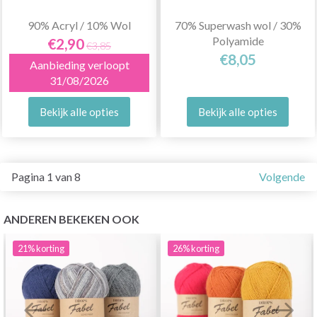
90% Acryl / 10% Wol
70% Superwash wol / 30%
Polyamide
€2,90
€3,85
€8,05
Aanbieding verloopt
31/08/2026
Bekijk alle opties
Bekijk alle opties
Pagina 1 van 8
Volgende
ANDEREN BEKEKEN OOK
21%
korting
26%
korting