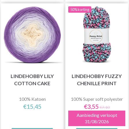
50% korting
LINDEHOBBY LILY
LINDEHOBBY FUZZY
COTTON CAKE
CHENILLE PRINT
100% Katoen
100% Super soft polyester
€15,45
€3,55
€7,10
Aanbieding verloopt
31/08/2026