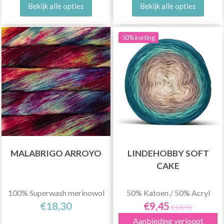
Bekijk alle opties
Bekijk alle opties
50% korting
MALABRIGO ARROYO
LINDEHOBBY SOFT
CAKE
100% Superwash merinowol
50% Katoen / 50% Acryl
€18,30
€9,45
€18,95
Aanbieding verloopt