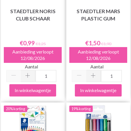
STAEDTLER NORIS
STAEDTLER MARS
CLUB SCHAAR
PLASTIC GUM
€0,99
€1,50
€1,25
€1,90
Aanbieding verloopt
Aanbieding verloopt
12/08/2026
12/08/2026
Aantal
Aantal
In winkelwagentje
In winkelwagentje
20% korting
19% korting