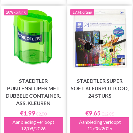
20% korting
19% korting
STAEDTLER
STAEDTLER SUPER
PUNTENSLIJPER MET
SOFT KLEURPOTLOOD,
DUBBELE CONTAINER,
24 STUKS
ASS. KLEUREN
€1,99
€9,65
€2,50
€12,05
Aanbieding verloopt
Aanbieding verloopt
12/08/2026
12/08/2026