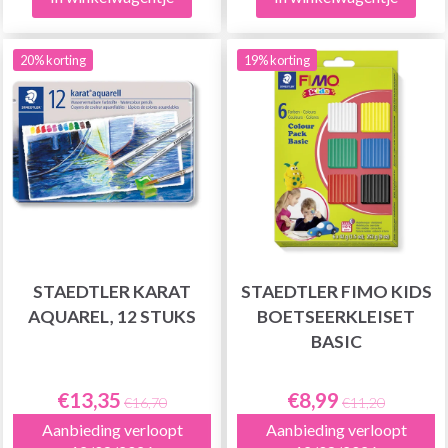
20% korting
19% korting
STAEDTLER KARAT
STAEDTLER FIMO KIDS
AQUAREL, 12 STUKS
BOETSEERKLEISET
BASIC
€13,35
€8,99
€16,70
€11,20
Aanbieding verloopt
Aanbieding verloopt