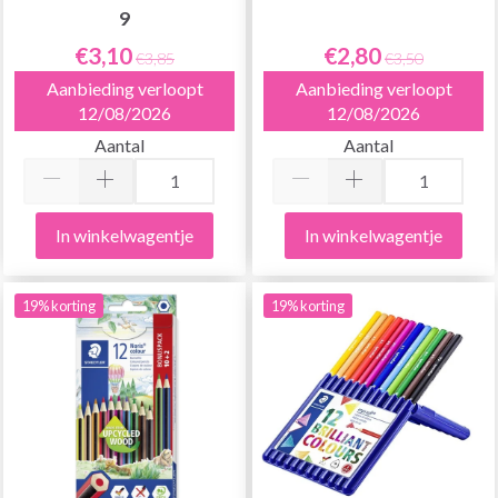
9
€3,10
€2,80
€3,85
€3,50
Aanbieding verloopt
Aanbieding verloopt
12/08/2026
12/08/2026
Aantal
Aantal
In winkelwagentje
In winkelwagentje
19% korting
19% korting