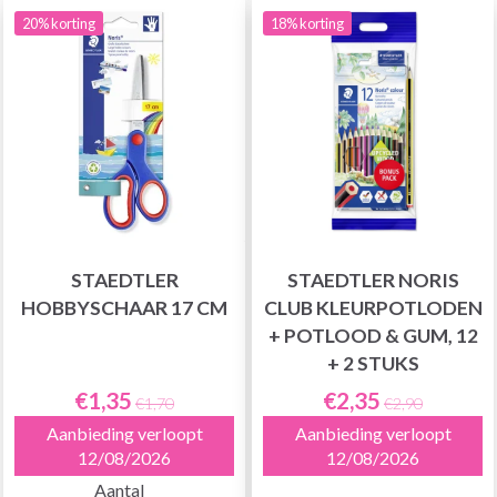
20% korting
18% korting
STAEDTLER
STAEDTLER NORIS
HOBBYSCHAAR 17 CM
CLUB KLEURPOTLODEN
+ POTLOOD & GUM, 12
+ 2 STUKS
€1,35
€2,35
€1,70
€2,90
Aanbieding verloopt
Aanbieding verloopt
12/08/2026
12/08/2026
Aantal