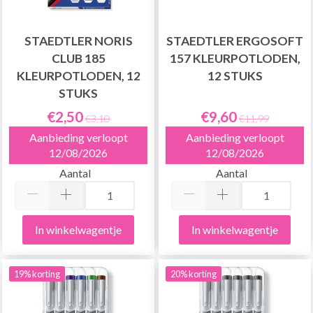
STAEDTLER NORIS
STAEDTLER ERGOSOFT
CLUB 185
157 KLEURPOTLODEN,
KLEURPOTLODEN, 12
12 STUKS
STUKS
€2,50
€9,60
€3,10
€11,99
Aanbieding verloopt
Aanbieding verloopt
12/08/2026
12/08/2026
Aantal
Aantal
In winkelwagentje
In winkelwagentje
19% korting
20% korting