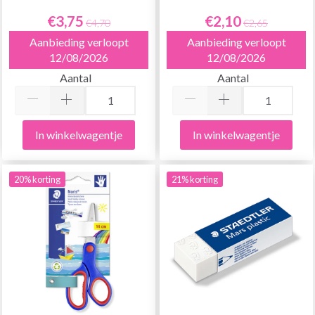
€3,75
€2,10
€4,70
€2,65
Aanbieding verloopt
Aanbieding verloopt
12/08/2026
12/08/2026
Aantal
Aantal
In winkelwagentje
In winkelwagentje
20% korting
21% korting