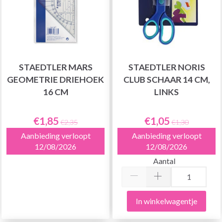
STAEDTLER MARS
STAEDTLER NORIS
GEOMETRIE DRIEHOEK
CLUB SCHAAR 14 CM,
16 CM
LINKS
€1,85
€1,05
€2,35
€1,30
Aanbieding verloopt
Aanbieding verloopt
12/08/2026
12/08/2026
Aantal
In winkelwagentje