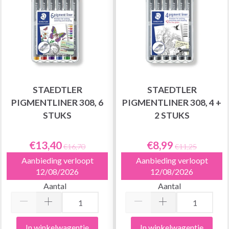
STAEDTLER
STAEDTLER
PIGMENTLINER 308, 6
PIGMENTLINER 308, 4 +
STUKS
2 STUKS
€13,40
€8,99
€16,70
€11,25
Aanbieding verloopt
Aanbieding verloopt
12/08/2026
12/08/2026
Aantal
Aantal
In winkelwagentje
In winkelwagentje