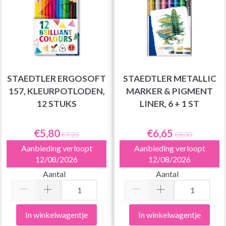
STAEDTLER ERGOSOFT
STAEDTLER METALLIC
157, KLEURPOTLODEN,
MARKER & PIGMENT
12 STUKS
LINER, 6 + 1 ST
€5,80
€6,65
€7,25
€8,30
Aanbieding verloopt
Aanbieding verloopt
12/08/2026
12/08/2026
Aantal
Aantal
In winkelwagentje
In winkelwagentje