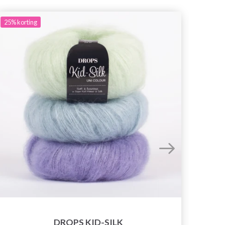
25%
korting
DROPS KID-SILK