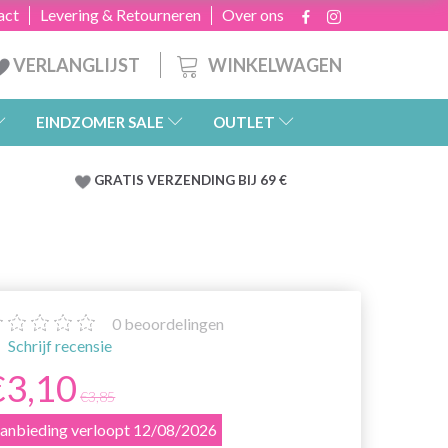
act
Levering & Retourneren
Over ons
WINKELWAGEN
VERLANGLIJST
EINDZOMER SALE
OUTLET
GRATIS
VERZENDING BIJ 69 €
0
beoordelingen
Schrijf recensie
€3,10
€3,85
anbieding verloopt 12/08/2026