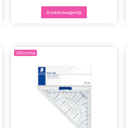
In winkelwagentje
20%
korting