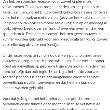
We hebben poncho-recepten voor zowel kinderen als
volwassenen. Er zijn veel mogelijkheden om een poncho te
gebruiken. Je kunt het bijvoorbeeld gebruiken als een lichte jas
voor het milde seizoen of over een jas voor het koelere seizoen.
Een poncho kan ook een mooie aanvulling zijn op de alledaagse
look, bijvoorbeeld over een jurk of over een overhemd en een
spijkerbroek. De meeste poncho's hebben geen mouwen en
kunnen worden gebruikt voor een breed scala aan looks, zowel
voor elke dag als voor een feestje.
Onder onze recepten vind je ook enkele poncho's met lange
mouwen, de zogenaamde ponchoblouses. Deze werken super
goed als aanvulling op gebreide truien. De mogelijkheden met
poncho's zijn dan ook legio. Maar bijna hetzelfde voor alle
soorten poncho's is dat ze een aangename warmte aan het
bovenlichaam zullen toevoegen en dus het hele jaar door
kunnen worden gebruikt.
Voordat je begint met het breien van een poncho, moet je
bedenken welke functie deze moet hebben. Moet het in de
winter of in de zomer worden gebruikt? Moet het worden