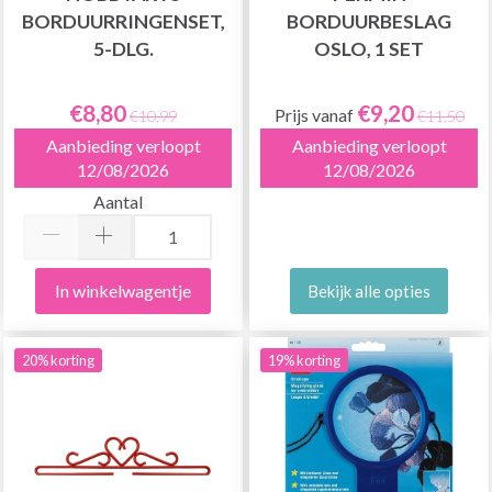
BORDUURRINGENSET,
BORDUURBESLAG
5-DLG.
OSLO, 1 SET
€8,80
€9,20
Prijs vanaf
€10,99
€11,50
Aanbieding verloopt
Aanbieding verloopt
12/08/2026
12/08/2026
Aantal
In winkelwagentje
Bekijk alle opties
20% korting
19% korting