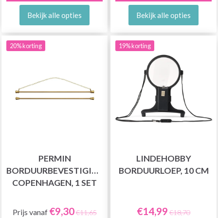
Bekijk alle opties
Bekijk alle opties
20% korting
19% korting
PERMIN
LINDEHOBBY
BORDUURBEVESTIGING
BORDUURLOEP, 10 CM
COPENHAGEN, 1 SET
€9,30
€14,99
Prijs vanaf
€11,65
€18,70