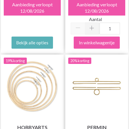
Aanbieding verloopt
Aanbieding verloopt
12/08/2026
12/08/2026
Aantal
In winkelwagentje
Bekijk alle opties
19% korting
20% korting
HOBBYARTS
PERMIN