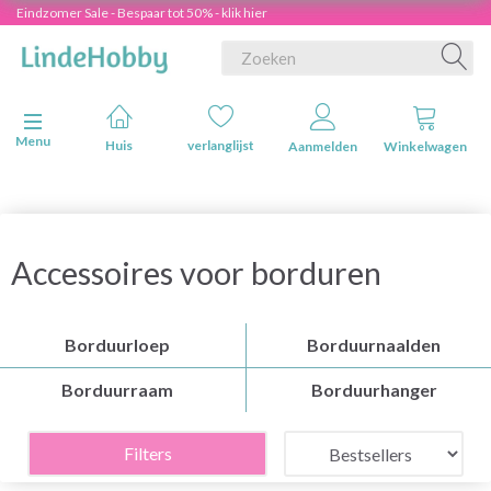
Eindzomer Sale - Bespaar tot 50% - klik hier
Navigatie in-/uitschakelen
Menu
Huis
verlanglijst
Aanmelden
Winkelwagen
Accessoires voor borduren
Borduurloep
Borduurnaalden
Borduurraam
Borduurhanger
Filters