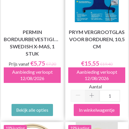
PERMIN
PRYM VERGROOTGLAS
BORDUURBEVESTIGING
VOOR BORDUREN, 10,5
SWEDISH X-MAS, 1
CM
STUK
€5,75
€15,55
Prijs vanaf
€7,20
€19,40
Aanbieding verloopt
Aanbieding verloopt
12/08/2026
12/08/2026
Aantal
In winkelwagentje
Bekijk alle opties
19% korting
19% korting