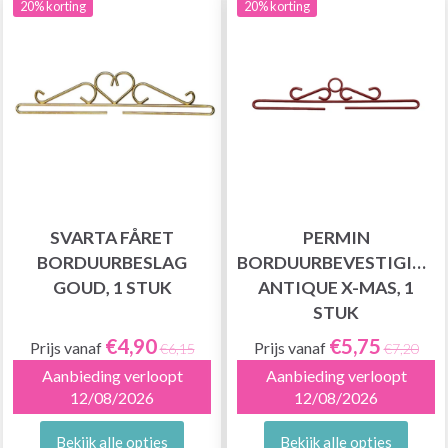
20% korting
20% korting
SVARTA FÅRET
PERMIN
BORDUURBESLAG
BORDUURBEVESTIGING
GOUD, 1 STUK
ANTIQUE X-MAS, 1
STUK
€4,90
€5,75
Prijs vanaf
Prijs vanaf
€6,15
€7,20
Aanbieding verloopt
Aanbieding verloopt
12/08/2026
12/08/2026
Bekijk alle opties
Bekijk alle opties