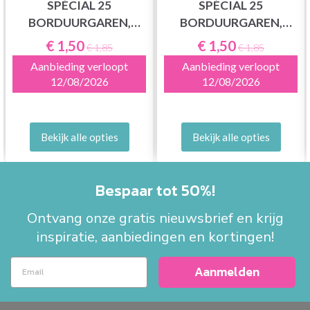
SPÉCIAL 25
SPÉCIAL 25
BORDUURGAREN,
BORDUURGAREN,
EFFEN KLEUREN,
EFFEN KLEUREN,
€ 1,50
€ 1,50
€ 1,85
€ 1,85
NEUTRALE TINTEN
GROENE TINTEN
Aanbieding verloopt
Aanbieding verloopt
12/08/2026
12/08/2026
Bekijk alle opties
Bekijk alle opties
Bespaar tot 50%!
Ontvang onze gratis nieuwsbrief en krijg
inspiratie, aanbiedingen en kortingen!
Aanmelden