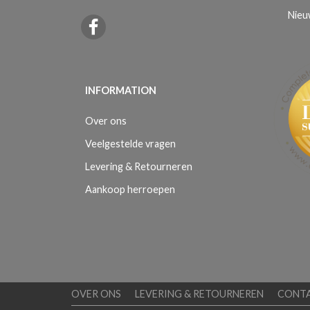
Nieu
INFORMATION
Over ons
Veelgestelde vragen
Levering & Retourneren
Aankoop herroepen
OVER ONS
LEVERING & RETOURNEREN
CONT