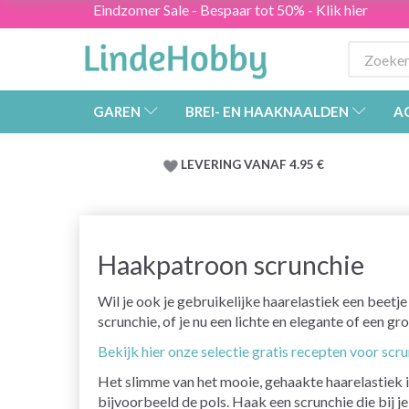
Eindzomer Sale - Bespaar tot 50% - Klik hier
GAREN
BREI- EN HAAKNAALDEN
A
LEVERING VANAF 4.95 €
Haakpatroon scrunchie
Wil je ook je gebruikelijke haarelastiek een beetj
scrunchie, of je nu een lichte en elegante of een gro
Bekijk hier onze selectie gratis recepten voor scr
Het slimme van het mooie, gehaakte haarelastiek is
bijvoorbeeld de pols. Haak een scrunchie die bij j