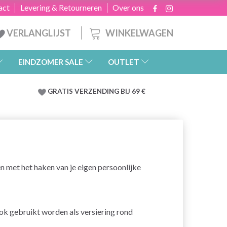
act
Levering & Retourneren
Over ons
WINKELWAGEN
VERLANGLIJST
EINDZOMER SALE
OUTLET
GRATIS
VERZENDING BIJ 69 €
en met het haken van je eigen persoonlijke
ook gebruikt worden als versiering rond