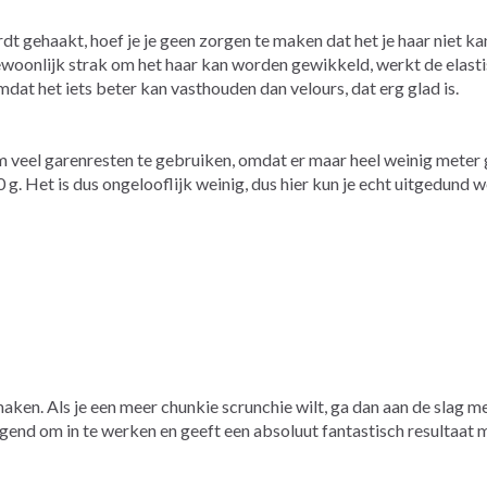
 gehaakt, hoef je je geen zorgen te maken dat het je haar niet kan
oonlijk strak om het haar kan worden gewikkeld, werkt de elastisch
dat het iets beter kan vasthouden dan velours, dat erg glad is.
 veel garenresten te gebruiken, omdat er maar heel weinig meter ga
0 g. Het is dus ongelooflijk weinig, dus hier kun je echt uitgedund
aken. Als je een meer chunkie scrunchie wilt, ga dan aan de slag m
agend om in te werken en geeft een absoluut fantastisch resultaat m