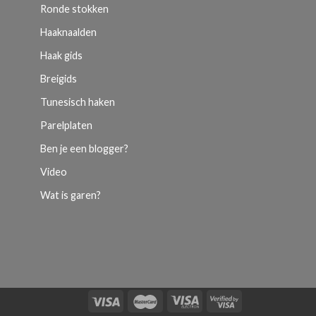
Ronde stokken
Haaknaalden
Haak gids
Breigids
Tunesisch haken
Parelplaten
Ben je een blogger?
Video
Wat is garen?