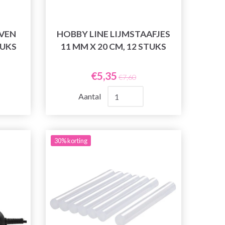
AVEN
HOBBY LINE LIJMSTAAFJES
TUKS
11 MM X 20 CM, 12 STUKS
€5,35
€7,60
Aantal
30% korting