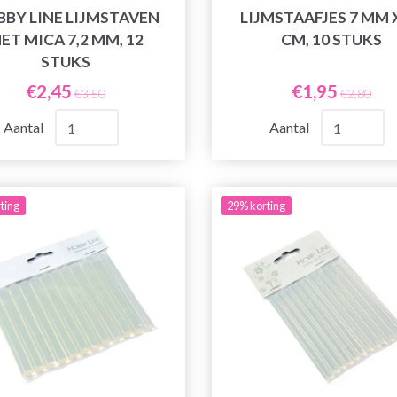
BY LINE LIJMSTAVEN
LIJMSTAAFJES 7 MM 
ET MICA 7,2 MM, 12
CM, 10 STUKS
STUKS
€2,45
€1,95
€3,50
€2,80
Aantal
Aantal
ting
29% korting