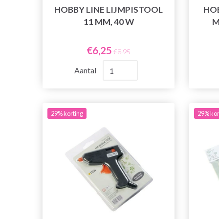
HOBBY LINE LIJMPISTOOL
HOB
11 MM, 40 W
M
€6,25
€8,95
Aantal
29% korting
29% kor