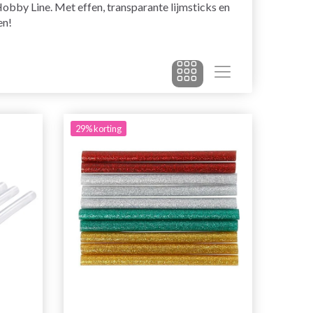
Hobby Line. Met effen, transparante lijmsticks en
en!
29% korting