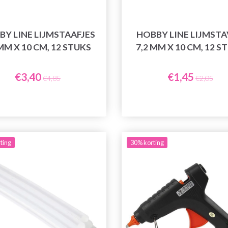
BY LINE LIJMSTAAFJES
HOBBY LINE LIJMST
MM X 10 CM, 12 STUKS
7,2 MM X 10 CM, 12 S
€3,40
€1,45
€4,85
€2,05
ting
30% korting