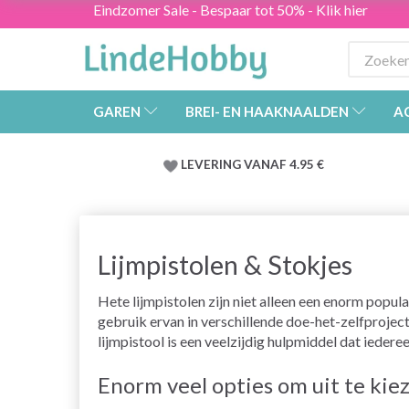
Eindzomer Sale - Bespaar tot 50% - Klik hier
GAREN
BREI- EN HAAKNAALDEN
A
LEVERING VANAF 4.95 €
Lijmpistolen & Stokjes
Hete lijmpistolen zijn niet alleen een enorm popul
gebruik ervan in verschillende doe-het-zelfprojec
lijmpistool is een veelzijdig hulpmiddel dat ieder
Enorm veel opties om uit te kie