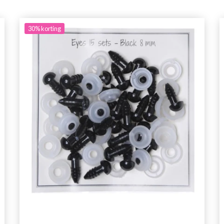
30%
korting