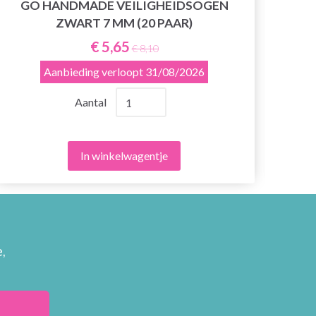
GO HANDMADE VEILIGHEIDSOGEN
G
ZWART 7 MM (20 PAAR)
€ 5,65
€ 8,10
Aanbieding verloopt
31/08/2026
Aantal
In winkelwagentje
,