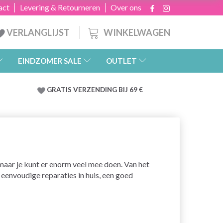
act
Levering & Retourneren
Over ons
WINKELWAGEN
VERLANGLIJST
EINDZOMER SALE
OUTLET
GRATIS
VERZENDING BIJ 69 €
 maar je kunt er enorm veel mee doen. Van het
eenvoudige reparaties in huis, een goed