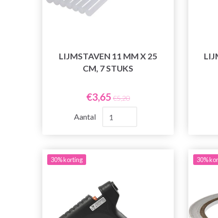
LIJMSTAVEN 11 MM X 25
LIJ
CM, 7 STUKS
€3,65
€5,20
Aantal
30% korting
30% kor