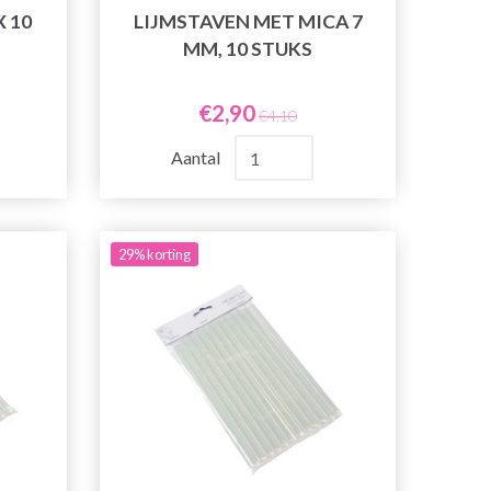
X 10
LIJMSTAVEN MET MICA 7
MM, 10 STUKS
€2,90
€4,10
Aantal
29% korting