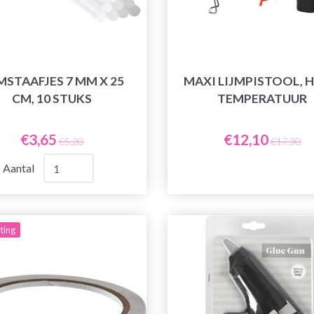
MSTAAFJES 7 MM X 25
MAXI LIJMPISTOOL, 
CM, 10 STUKS
TEMPERATUUR
€3,65
€12,10
€5,20
€17,30
Aantal
ting