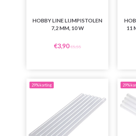
HOBBY LINE LIJMPISTOLEN
HOB
7,2 MM, 10 W
11 
€3,90
€5,55
29% korting
29% kor