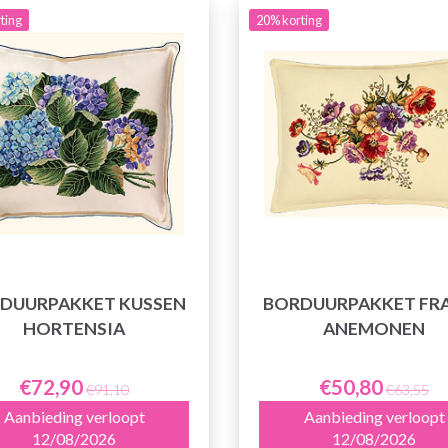
ting
20% korting
DUURPAKKET KUSSEN
BORDUURPAKKET FR
HORTENSIA
ANEMONEN
€72,90
€50,80
€91,10
€63,55
Aanbieding verloopt
Aanbieding verloopt
12/08/2026
12/08/2026