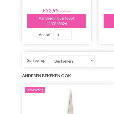
€52,95
€66,20
Aanbieding verloopt
12/08/2026
Aantal
Sorteer op:
ANDEREN BEKEKEN OOK
40%
korting