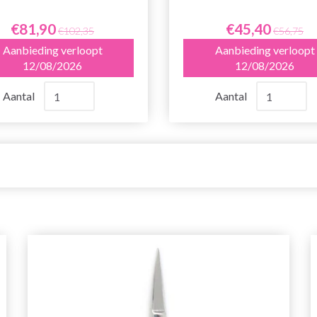
€81,90
€45,40
€102,35
€56,75
Aanbieding verloopt
Aanbieding verloopt
12/08/2026
12/08/2026
Aantal
Aantal