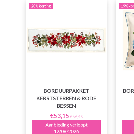
20% korting
19% kor
BORDUURPAKKET
BOR
KERSTSTERREN & RODE
BESSEN
€53,15
€66,45
Aanbieding verloopt
12/08/2026