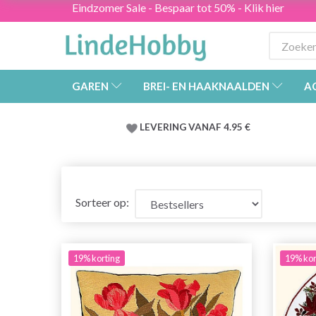
Eindzomer Sale - Bespaar tot 50% - Klik hier
GAREN
BREI- EN HAAKNAALDEN
A
LEVERING VANAF 4.95 €
Sorteer op:
19% korting
19% kor