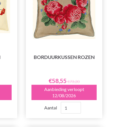
N
BORDUURKUSSEN ROZEN
€58,55
€73,20
Aanbieding verloopt
12/08/2026
Aantal