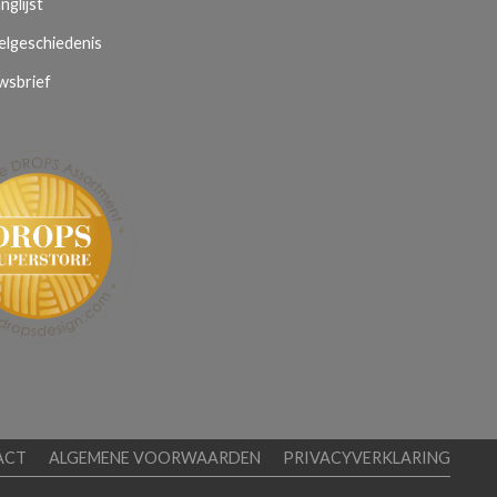
nglijst
elgeschiedenis
wsbrief
ACT
ALGEMENE VOORWAARDEN
PRIVACYVERKLARING