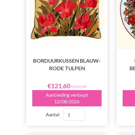
BORDUURKUSSEN BLAUW-
RODE TULPEN
B
€121,60
€151,99
Aanbieding verloopt
12/08/2026
Aantal