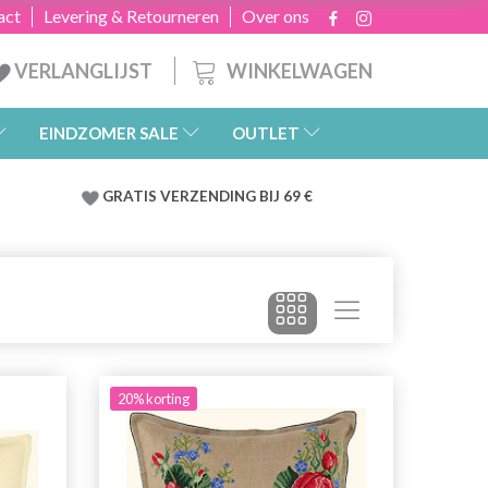
act
Levering & Retourneren
Over ons
WINKELWAGEN
VERLANGLIJST
EINDZOMER SALE
OUTLET
GRATIS
VERZENDING BIJ 69 €
20% korting