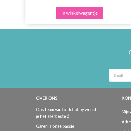
In winkelwagentje
OVER ONS
KON
Ons team van Lindehobby wenst
Mijn
je het allerbeste :)
Adre
Garen is onze passie!