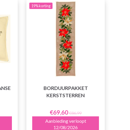
19% korting
ANSE
BORDUURPAKKET
KERSTSTERREN
€69,60
€86,99
Aanbieding verloopt
12/08/2026