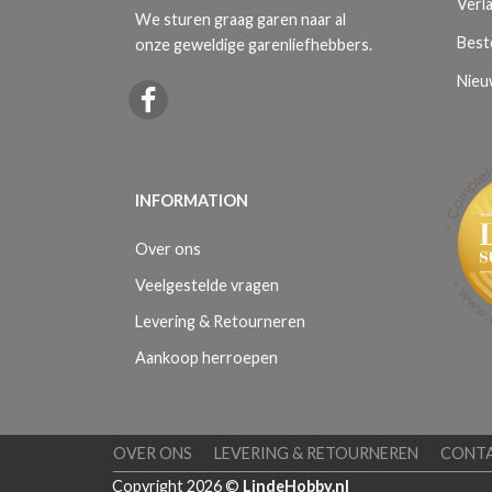
Verla
We sturen graag garen naar al
Best
onze geweldige garenliefhebbers.
Nieu
INFORMATION
Over ons
Veelgestelde vragen
Levering & Retourneren
Aankoop herroepen
OVER ONS
LEVERING & RETOURNEREN
CONT
Copyright 2026 ©
LindeHobby.nl