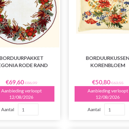
BORDUURPAKKET
BORDUURKUSSE
EGONIA RODE RAND
KORENBLOEM
€69,60
€50,80
€86,99
€63,55
Aanbieding verloopt
Aanbieding verloopt
12/08/2026
12/08/2026
Aantal
Aantal