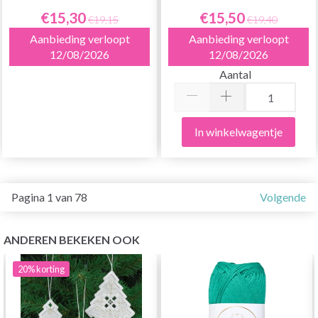
€15,30
€15,50
€19,15
€19,40
Aanbieding verloopt
Aanbieding verloopt
12/08/2026
12/08/2026
Aantal
In winkelwagentje
Pagina 1 van 78
Volgende
ANDEREN BEKEKEN OOK
20%
korting