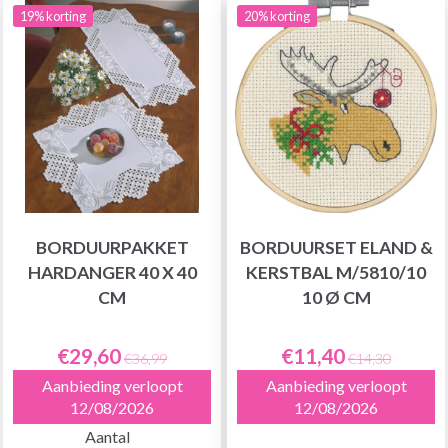
19% korting
20% korting
BORDUURPAKKET
BORDUURSET ELAND &
HARDANGER 40 X 40
KERSTBAL M/5810/10
CM
10 Ø CM
€29,60
€11,40
€36,99
€14,30
Aanbieding verloopt
Aanbieding verloopt
12/08/2026
12/08/2026
Aantal