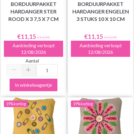
BORDUURPAKKET
BORDUURPAKKET
HARDANGER STER
HARDANGER ENGELEN
ROOD X 3 7,5 X 7 CM
3 STUKS 10 X 10 CM
€11,15
€11,15
€13,95
€13,95
Aanbieding verloopt
Aanbieding verloopt
12/08/2026
12/08/2026
Aantal
In winkelwagentje
19% korting
19% korting