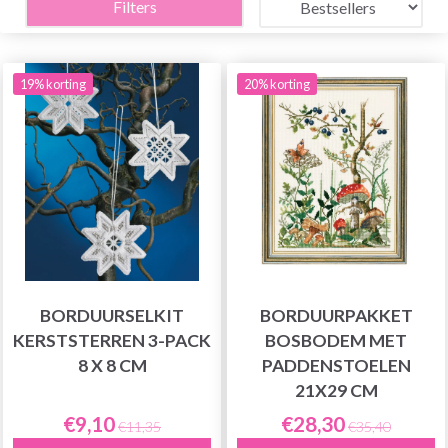
Filters
19% korting
20% korting
BORDUURSELKIT
BORDUURPAKKET
KERSTSTERREN 3-PACK
BOSBODEM MET
8 X 8 CM
PADDENSTOELEN
21X29 CM
€9,10
€28,30
€11,35
€35,40