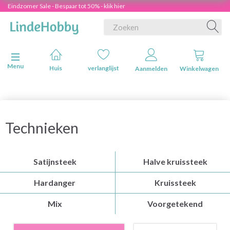
Eindzomer Sale - Bespaar tot 50% - klik hier
Navigatie in-/uitschakelen
Menu
Huis
verlanglijst
Aanmelden
Winkelwagen
Technieken
Satijnsteek
Halve kruissteek
Hardanger
Kruissteek
Mix
Voorgetekend