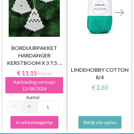
BORDUURPAKKET
HARDANGER
KERSTBOOM X 3 7,5 X
LINDEHOBBY COTTON
8 CM
€ 11,15
€ 13,95
8/4
Aanbieding verloopt
€ 2,65
12/08/2026
Aantal
In winkelwagentje
Bekijk alle opties