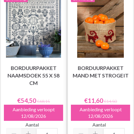
BORDUURPAKKET
BORDUURPAKKET
NAAMSDOEK 55 X 58
MAND MET STROGEIT
CM
€54,50
€11,60
€68,15
€14,50
Aanbieding verloopt
Aanbieding verloopt
12/08/2026
12/08/2026
Aantal
Aantal