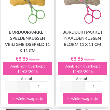
BORDUURPAKKET
BORDUURTPAKKET
SPELDENKUSSEN
NAALDENKUSSEN
VEILIGHEIDSSPELD 11
BLOEM 11 X 11 CM
X 11 CM
€8,85
€8,85
€11,05
€11,05
Aanbieding verloopt
Aanbieding verloopt
12/08/2026
12/08/2026
Aantal
Aantal
In winkelwagentje
In winkelwagentje