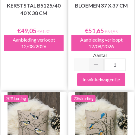
KERSTSTAL B5125/40
BLOEMEN 37 X 37 CM
40 X 38 CM
€49,05
€51,65
€61,30
€64,55
Aanbieding verloopt
Aanbieding verloopt
12/08/2026
12/08/2026
Aantal
In winkelwagentje
20% korting
20% korting