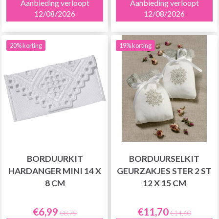
Aanbieding verloopt
Aanbieding verloopt
12/08/2026
12/08/2026
20% korting
19% korting
BORDUURKIT
BORDUURSELKIT
HARDANGER MINI 14 X
GEURZAKJES STER 2 ST
8 CM
12 X 15 CM
€6,99
€11,70
€8,75
€14,60