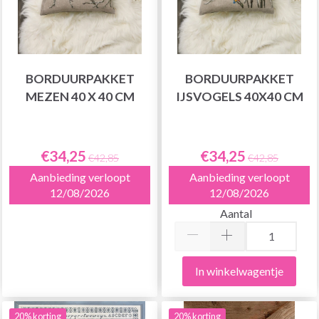
BORDUURPAKKET
BORDUURPAKKET
MEZEN 40 X 40 CM
IJSVOGELS 40X40 CM
€34,25
€34,25
€42,85
€42,85
Aanbieding verloopt
Aanbieding verloopt
12/08/2026
12/08/2026
Aantal
In winkelwagentje
20% korting
20% korting