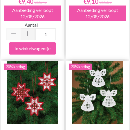
€9,40
€9,10
€11,75
€11,35
Aanbieding verloopt
Aanbieding verloopt
12/08/2026
12/08/2026
Aantal
In winkelwagentje
20% korting
20% korting