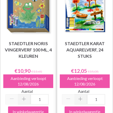
STAEDTLER NORIS
STAEDTLER KARAT
VINGERVERF 100 ML, 4
AQUARELVERF, 24
KLEUREN
STUKS
€10,90
€12,05
€13,65
€15,05
Aanbieding verloopt
Aanbieding verloopt
12/08/2026
12/08/2026
Aantal
Aantal
In winkelwagentje
In winkelwagentje