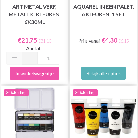
ART METAL VERF,
AQUAREL IN EEN PALET,
METALLIC KLEUREN,
6 KLEUREN, 1 SET
6X30ML
€21,75
€4,30
Prijs vanaf
€31,10
€6,15
Aantal
In winkelwagentje
Bekijk alle opties
30% korting
30% korting