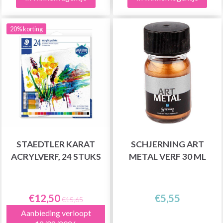
20% korting
STAEDTLER KARAT
SCHJERNING ART
ACRYLVERF, 24 STUKS
METAL VERF 30 ML
€12,50
€5,55
€15,65
Aanbieding verloopt