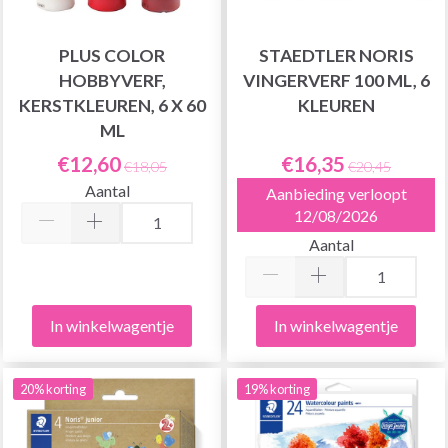
PLUS COLOR
STAEDTLER NORIS
HOBBYVERF,
VINGERVERF 100 ML, 6
KERSTKLEUREN, 6 X 60
KLEUREN
ML
€12,60
€16,35
€18,05
€20,45
Aantal
Aanbieding verloopt
12/08/2026
Aantal
In winkelwagentje
In winkelwagentje
20% korting
19% korting