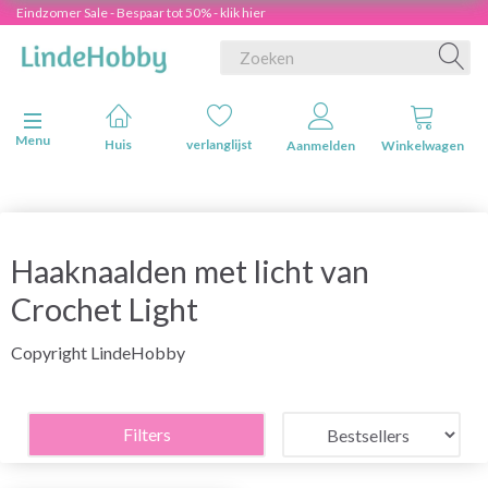
Eindzomer Sale - Bespaar tot 50% - klik hier
Navigatie in-/uitschakelen
Menu
Huis
verlanglijst
Aanmelden
Winkelwagen
Haaknaalden met licht van
Crochet Light
Copyright LindeHobby
Filters