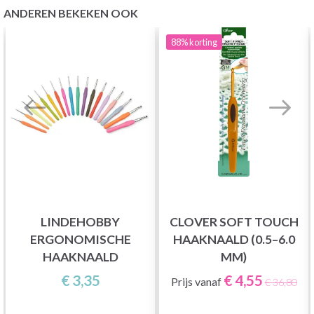
ANDEREN BEKEKEN OOK
88%
korting
LINDEHOBBY
CLOVER SOFT TOUCH
ERGONOMISCHE
HAAKNAALD (0.5–6.0
HAAKNAALD
MM)
€ 3,35
€ 4,55
Prijs vanaf
€ 36,80