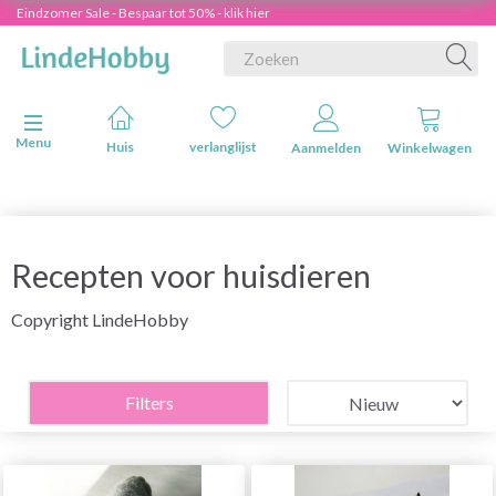
Eindzomer Sale - Bespaar tot 50% - klik hier
Navigatie in-/uitschakelen
Menu
Huis
verlanglijst
Aanmelden
Winkelwagen
Recepten voor huisdieren
Copyright LindeHobby
Filters