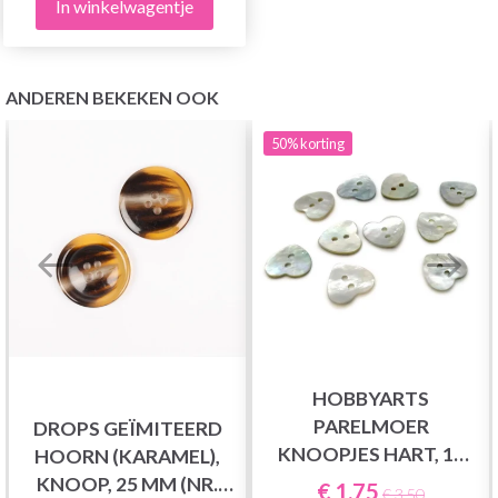
In winkelwagentje
ANDEREN BEKEKEN OOK
50%
korting
HOBBYARTS
PARELMOER
DROPS GEÏMITEERD
KNOOPJES HART, 10
HOORN (KARAMEL),
STUKS
KNOOP, 25 MM (NR.
€ 1,75
€ 3,50