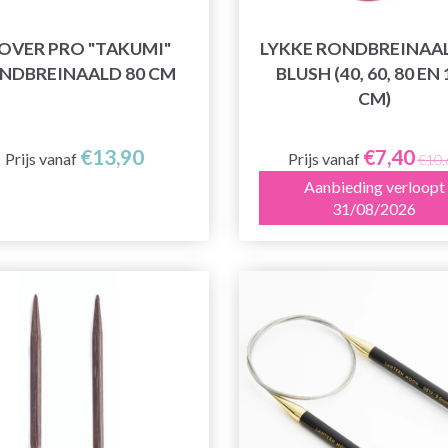
OVER PRO "TAKUMI"
LYKKE RONDBREINAA
NDBREINAALD 80 CM
BLUSH (40, 60, 80 EN 
CM)
€13,90
€7,40
Prijs vanaf
Prijs vanaf
€10,
Aanbieding verloopt
31/08/2026