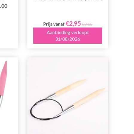
.00
€2,95
Prijs vanaf
€3,65
Aanbieding verloopt
31/08/2026