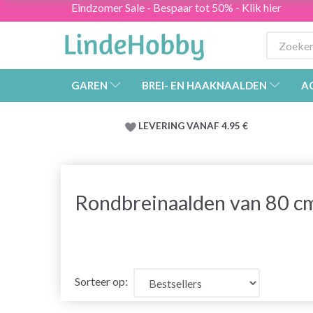
Eindzomer Sale - Bespaar tot 50% - Klik hier
GAREN
BREI- EN HAAKNAALDEN
A
LEVERING VANAF 4.95 €
Rondbreinaalden van 80 c
Sorteer op: