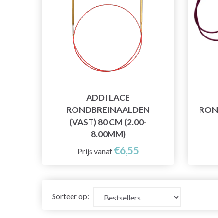
ADDI LACE
RONDBREINAALDEN
RON
(VAST) 80 CM (2.00-
8.00MM)
€6,55
Prijs vanaf
Sorteer op: