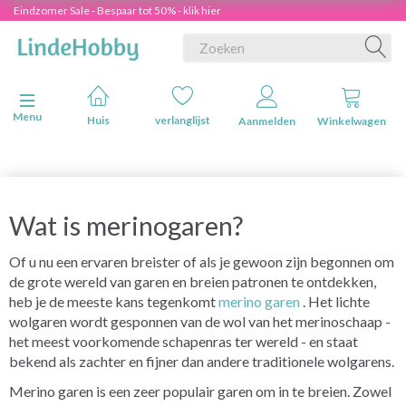
Eindzomer Sale - Bespaar tot 50% - klik hier
Navigatie in-/uitschakelen
Menu
Huis
verlanglijst
Aanmelden
Winkelwagen
Wat is merinogaren?
Of u nu een ervaren breister of als je gewoon zijn begonnen om
de grote wereld van garen en breien patronen te ontdekken,
heb je de meeste kans tegenkomt
merino garen
. Het lichte
wolgaren wordt gesponnen van de wol van het merinoschaap -
het meest voorkomende schapenras ter wereld - en staat
bekend als zachter en fijner dan andere traditionele wolgarens.
Merino garen is een zeer populair garen om in te breien. Zowel