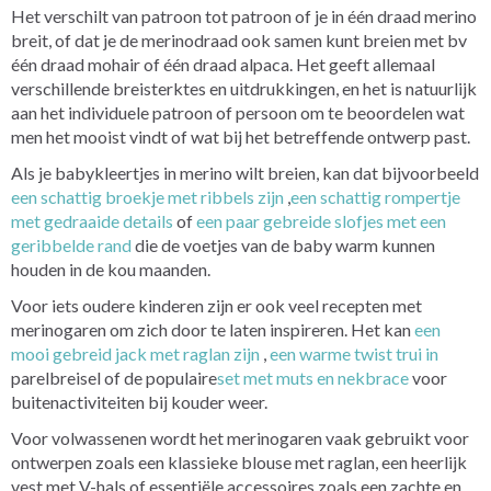
Het verschilt van patroon tot patroon of je in één draad merino
breit, of dat je de merinodraad ook samen kunt breien met bv
één draad mohair of één draad alpaca. Het geeft allemaal
verschillende breisterktes en uitdrukkingen, en het is natuurlijk
aan het individuele patroon of persoon om te beoordelen wat
men het mooist vindt of wat bij het betreffende ontwerp past.
Als je babykleertjes in merino wilt breien, kan dat bijvoorbeeld
een schattig broekje met ribbels zijn
,
een schattig rompertje
met gedraaide details
of
een paar gebreide slofjes met een
geribbelde rand
die de voetjes van de baby warm kunnen
houden in de kou maanden.
Voor iets oudere kinderen zijn er ook veel recepten met
merinogaren om zich door te laten inspireren. Het kan
een
mooi gebreid jack met raglan zijn
,
een warme twist trui in
parelbreisel of de populaire
set met muts en nekbrace
voor
buitenactiviteiten bij kouder weer.
Voor volwassenen wordt het merinogaren vaak gebruikt voor
ontwerpen zoals een klassieke blouse met raglan, een heerlijk
vest met V-hals of essentiële accessoires zoals een zachte en