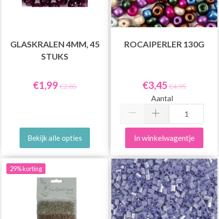
GLASKRALEN 4MM, 45
ROCAIPERLER 130G
STUKS
€1,99
€3,45
€2,85
€4,95
Aantal
In winkelwagentje
Bekijk alle opties
29% korting