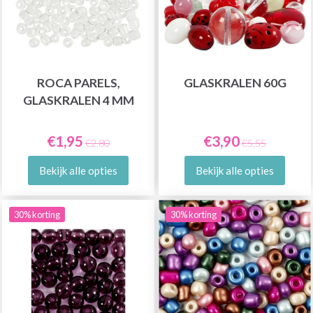
ROCA PARELS,
GLASKRALEN 60G
GLASKRALEN 4 MM
€1,95
€3,90
€2,80
€5,55
Bekijk alle opties
Bekijk alle opties
30% korting
30% korting