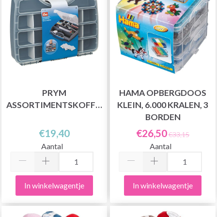
PRYM
HAMA OPBERGDOOS
ASSORTIMENTSKOFFER
KLEIN, 6.000 KRALEN, 3
BORDEN
€19,40
€26,50
€33,15
Aantal
Aantal
In winkelwagentje
In winkelwagentje