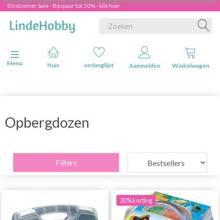
Eindzomer Sale - Bespaar tot 50% - klik hier
Navigatie in-/uitschakelen
Menu
Huis
verlanglijst
Aanmelden
Winkelwagen
Opbergdozen
Filters
20% korting