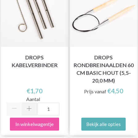
DROPS
DROPS
KABELVERBINDER
RONDBREINAALDEN 60
CM BASIC HOUT (5,5-
20,0 MM)
€1,70
€4,50
Prijs vanaf
Aantal
In winkelwagentje
Bekijk alle opties