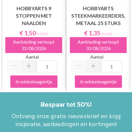
HOBBYARTS 9
HOBBYARTS
STOPPEN MET
STEEKMARKEERDERS,
NAALDEN
METAAL 25 STUKS
€ 1,50
€ 1,35
€ 2,50
€ 2,25
Aanbieding verloopt
Aanbieding verloopt
31/08/2026
31/08/2026
Aantal
Aantal
In winkelwagentje
In winkelwagentje
Bespaar tot 50%!
Ontvang onze gratis nieuwsbrief en krijg
inspiratie, aanbiedingen en kortingen!