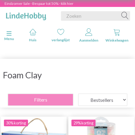
Eindzomer Sale - Bespaar tot 50% - klik hier
Navigatie in-/uitschakelen
Menu
Huis
verlanglijst
Aanmelden
Winkelwagen
Foam Clay
Filters
30% korting
29% korting