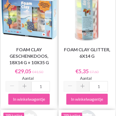
FOAM CLAY
FOAM CLAY GLITTER,
GESCHENKDOOS,
6X14 G
18X14 G + 10X35 G
€29,05
€5,35
€41,50
€7,60
Aantal
Aantal
In winkelwagentje
In winkelwagentje
29% korting
29% korting