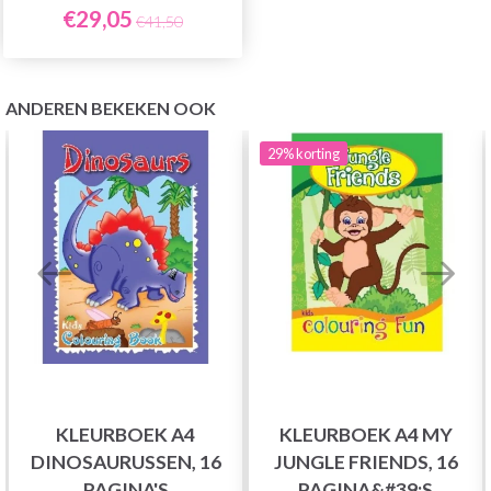
€29,05
€41,50
ANDEREN BEKEKEN OOK
29%
korting
KLEURBOEK A4
KLEURBOEK A4 MY
DINOSAURUSSEN, 16
JUNGLE FRIENDS, 16
PAGINA'S
PAGINA&#39;S