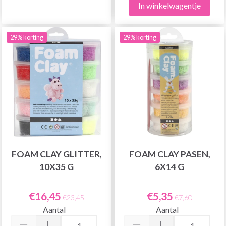
In winkelwagentje
29% korting
29% korting
FOAM CLAY GLITTER,
FOAM CLAY PASEN,
10X35 G
6X14 G
€16,45
€5,35
€23,45
€7,60
Aantal
Aantal