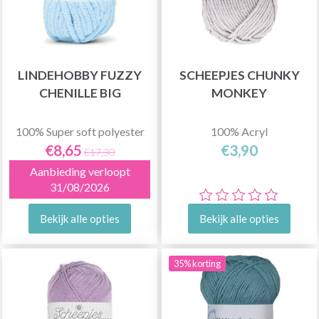
LINDEHOBBY FUZZY
SCHEEPJES CHUNKY
CHENILLE BIG
MONKEY
100% Super soft polyester
100% Acryl
€8,65
€3,90
€17,30
Aanbieding verloopt
31/08/2026
Bekijk alle opties
Bekijk alle opties
35% korting