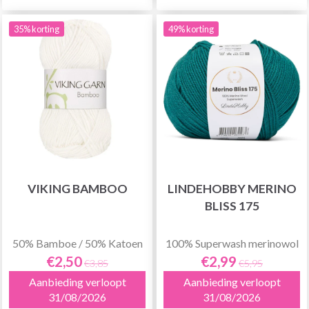
35% korting
49% korting
VIKING BAMBOO
LINDEHOBBY MERINO
BLISS 175
50% Bamboe / 50% Katoen
100% Superwash merinowol
€2,50
€2,99
€3,85
€5,95
Aanbieding verloopt
Aanbieding verloopt
31/08/2026
31/08/2026