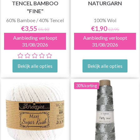
TENCEL BAMBOO
NATURGARN
"FINE"
60% Bamboe / 40% Tencel
100% Wol
€3,55
€1,90
€5,10
€2,95
Aanbieding verloopt
Aanbieding verloopt
31/08/2026
31/08/2026
Bekijk alle opties
Bekijk alle opties
30% korting