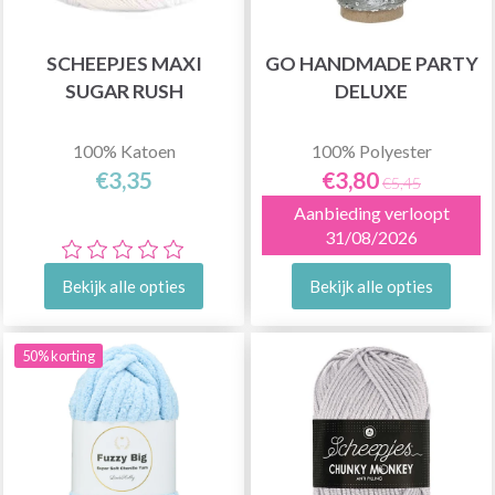
SCHEEPJES MAXI
GO HANDMADE PARTY
SUGAR RUSH
DELUXE
100% Katoen
100% Polyester
€3,35
€3,80
€5,45
Aanbieding verloopt
31/08/2026
Bekijk alle opties
Bekijk alle opties
50% korting