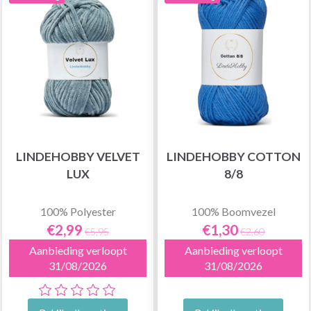
LINDEHOBBY VELVET
LINDEHOBBY COTTON
LUX
8/8
100% Polyester
100% Boomvezel
€2,99
€1,30
€5,95
€2,60
Aanbieding verloopt
Aanbieding verloopt
31/08/2026
31/08/2026