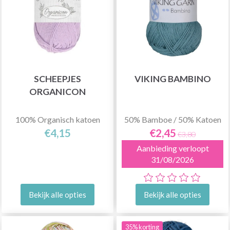
SCHEEPJES
VIKING BAMBINO
ORGANICON
100% Organisch katoen
50% Bamboe / 50% Katoen
€4,15
€2,45
€3,80
Aanbieding verloopt
31/08/2026
Bekijk alle opties
Bekijk alle opties
35% korting