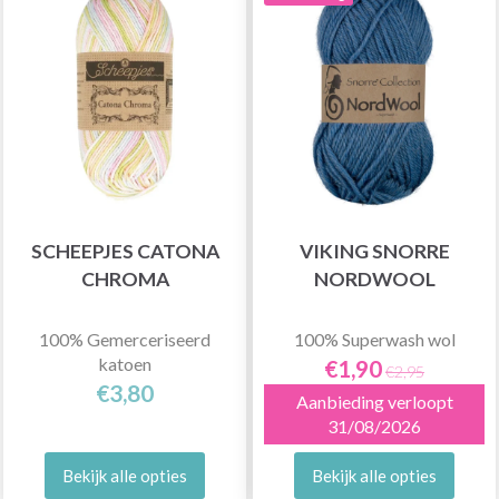
SCHEEPJES CATONA
VIKING SNORRE
CHROMA
NORDWOOL
100% Gemerceriseerd
100% Superwash wol
katoen
€1,90
€2,95
€3,80
Aanbieding verloopt
31/08/2026
Bekijk alle opties
Bekijk alle opties