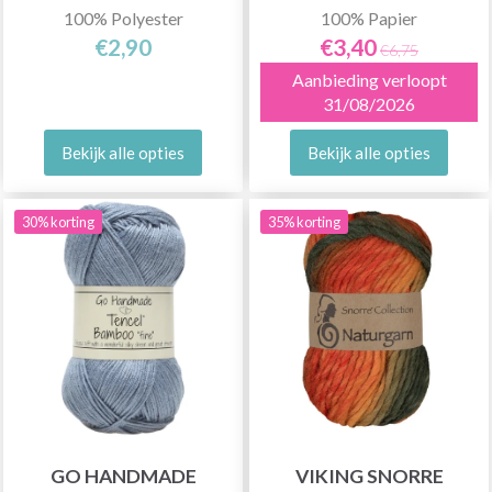
100% Polyester
100% Papier
€2,90
€3,40
€6,75
Aanbieding verloopt
31/08/2026
Bekijk alle opties
Bekijk alle opties
30% korting
35% korting
GO HANDMADE
VIKING SNORRE