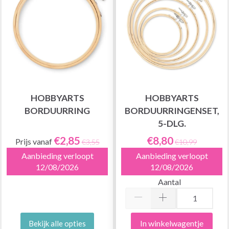
HOBBYARTS
HOBBYARTS
BORDUURRING
BORDUURRINGENSET,
5-DLG.
€2,85
€8,80
Prijs vanaf
€3,55
€10,99
Aanbieding verloopt
Aanbieding verloopt
12/08/2026
12/08/2026
Aantal
In winkelwagentje
Bekijk alle opties