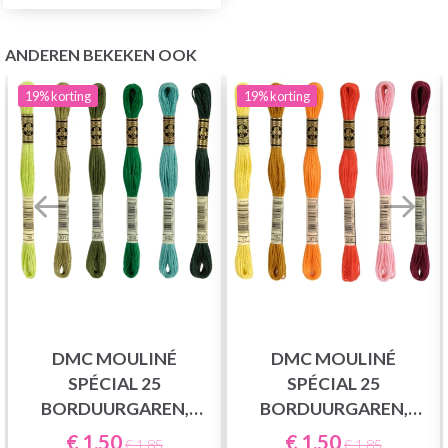
ANDEREN BEKEKEN OOK
19%
korting
19%
korting
DMC MOULINÉ
DMC MOULINÉ
SPÉCIAL 25
SPÉCIAL 25
BORDUURGAREN,
BORDUURGAREN,
EFFEN KLEUREN,
EFFEN KLEUREN,
€ 1,50
€ 1,50
€ 1,85
€ 1,85