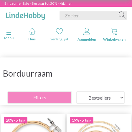
Eindzomer Sale - Bespaar tot 50% - klik hier
Navigatie in-/uitschakelen
Menu
Huis
verlanglijst
Aanmelden
Winkelwagen
Borduurraam
Filters
20% korting
19% korting