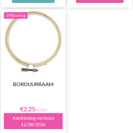
19% korting
BORDUURRAAM
€2,25
€2,80
Aanbieding verloopt
12/08/2026