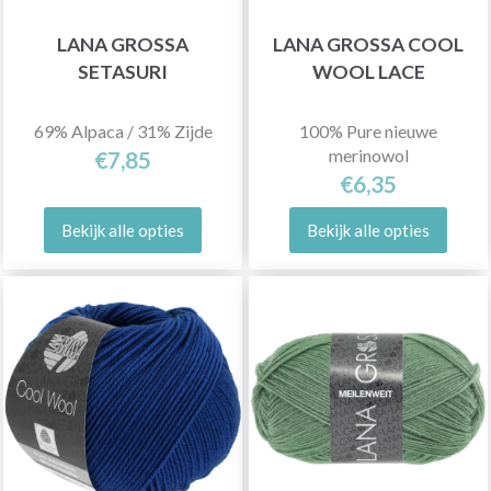
LANA GROSSA
LANA GROSSA COOL
SETASURI
WOOL LACE
69% Alpaca / 31% Zijde
100% Pure nieuwe
merinowol
€7,85
€6,35
Bekijk alle opties
Bekijk alle opties