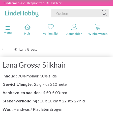
Eindzomer Sale - Bespaar tot 50% - klik hier
Navigatie in-/uitschakelen
Menu
Huis
verlanglijst
Aanmelden
Winkelwagen
Lana Grossa
Lana Grossa Silkhair
Inhoud :
70% mohair, 30% zijde
Gewicht/lengte :
25 g = ca 210 meter
Aanbevolen naalden :
4.50-5.00 mm
Stekenverhouding :
10 x 10 cm = 22 st x 27 nld
Was :
Handwas / Plat laten drogen