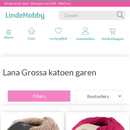
Eindzomer Sale - Bespaar tot 50% - klik hier
Navigatie in-/uitschakelen
Menu
Huis
verlanglijst
Aanmelden
Winkelwagen
Lana Grossa katoen garen
Filters