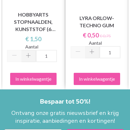
HOBBYARTS
LYRA ORLOW-
STOPNAALDEN,
TECHNO GUM
KUNSTSTOF (6
€ 0,50
NAALDEN)
€ 0,75
€ 1,50
Aantal
Aantal
In winkelwagentje
In winkelwagentje
Bespaar tot 50%!
Ontvang onze gratis nieuwsbrief en krijg
inspiratie, aanbiedingen en kortingen!