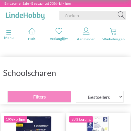
Eindzomer Sale - Bespaar tot 50% - klik hier
Navigatie in-/uitschakelen
Menu
Huis
verlanglijst
Aanmelden
Winkelwagen
Schoolscharen
Filters
19% korting
20% korting