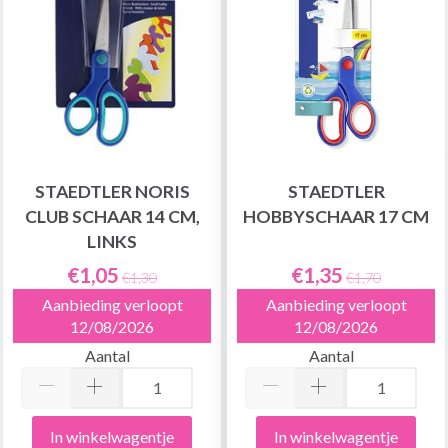
STAEDTLER NORIS
STAEDTLER
CLUB SCHAAR 14 CM,
HOBBYSCHAAR 17 CM
LINKS
€1,05
€1,35
€1,30
€1,70
Aanbieding verloopt
Aanbieding verloopt
12/08/2026
12/08/2026
Aantal
Aantal
In winkelwagentje
In winkelwagentje