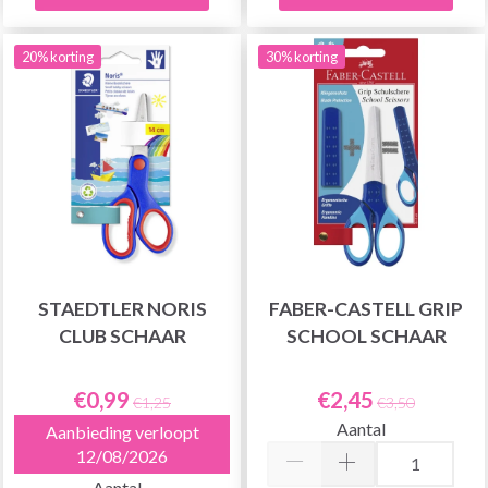
20% korting
30% korting
STAEDTLER NORIS
FABER-CASTELL GRIP
CLUB SCHAAR
SCHOOL SCHAAR
€0,99
€2,45
€1,25
€3,50
Aantal
Aanbieding verloopt
12/08/2026
Aantal