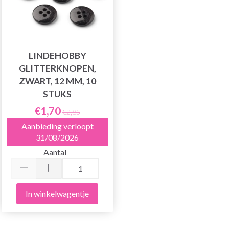
LINDEHOBBY
GLITTERKNOPEN,
ZWART, 12 MM, 10
STUKS
€1,70
€2,85
Aanbieding verloopt
31/08/2026
Aantal
In winkelwagentje