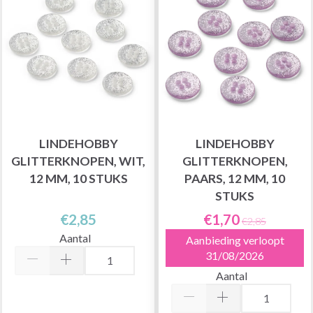
LINDEHOBBY
LINDEHOBBY
GLITTERKNOPEN, WIT,
GLITTERKNOPEN,
12 MM, 10 STUKS
PAARS, 12 MM, 10
STUKS
€2,85
€1,70
€2,85
Aantal
Aanbieding verloopt
31/08/2026
Aantal