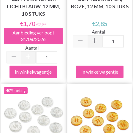
LICHTBLAUW, 12 MM,
ROZE, 12 MM, 10 STUKS
10 STUKS
€1,70
€2,85
€2,85
Aantal
Aanbieding verloopt
31/08/2026
Aantal
In winkelwagentje
In winkelwagentje
40% korting