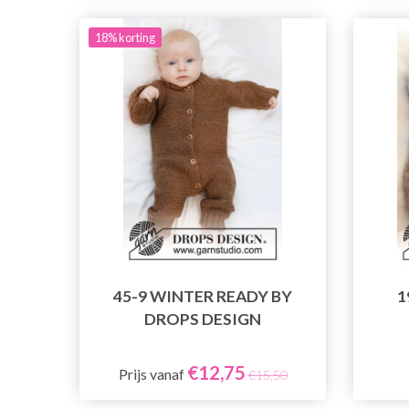
18% korting
45-9 WINTER READY BY
1
DROPS DESIGN
€12,75
Prijs vanaf
€15,50