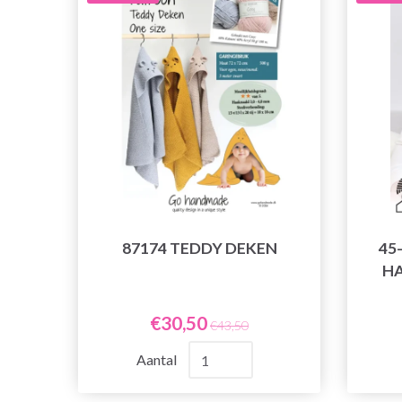
87174 TEDDY DEKEN
45
HA
€30,50
€43,50
Aantal