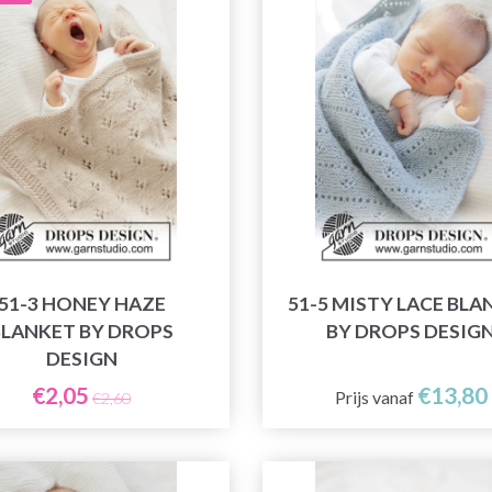
51-3 HONEY HAZE
51-5 MISTY LACE BLA
BLANKET BY DROPS
BY DROPS DESIG
DESIGN
€2,05
€13,80
Prijs vanaf
€2,60