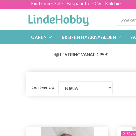
Eindzomer Sale - Bespaar tot 50% - Klik hier
GAREN
BREI- EN HAAKNAALDEN
A
LEVERING VANAF 4.95 €
Sorteer op:
21% kor