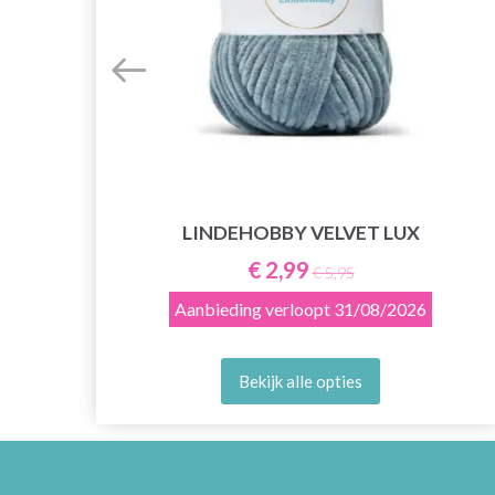
LINDEHOBBY VELVET LUX
E
€ 2,99
€ 5,95
Aanbieding verloopt
31/08/2026
Bekijk alle opties