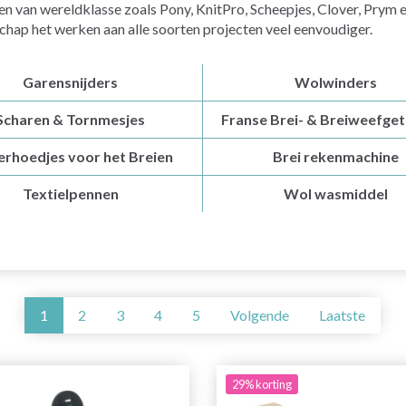
n van wereldklasse zoals Pony, KnitPro, Scheepjes, Clover, Prym 
chap het werken aan alle soorten projecten veel eenvoudiger.
Garensnijders
Wolwinders
Scharen & Tornmesjes
Franse Brei- & Breiweefge
erhoedjes voor het Breien
Brei rekenmachine
Textielpennen
Wol wasmiddel
1
2
3
4
5
Volgende
Laatste
29% korting