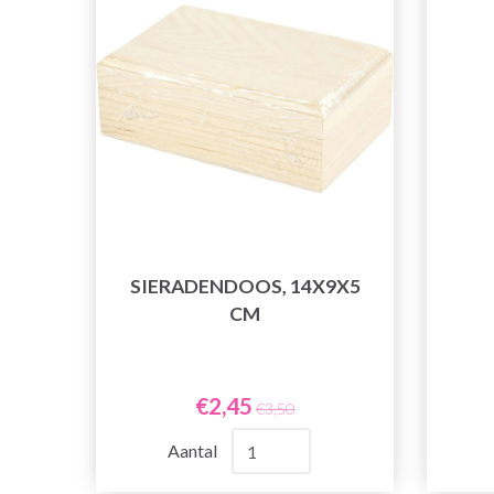
SIERADENDOOS, 14X9X5
CM
€2,45
€3,50
Aantal