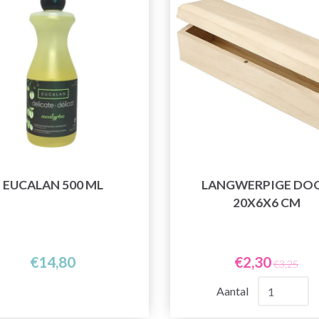
EUCALAN 500 ML
LANGWERPIGE DO
20X6X6 CM
€14,80
€2,30
€3,25
Aantal