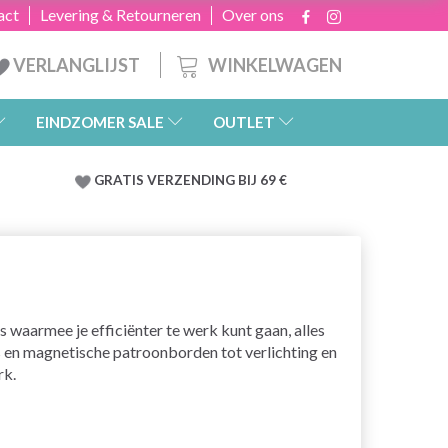
act
Levering & Retourneren
Over ons
WINKELWAGEN
VERLANGLIJST
EINDZOMER SALE
OUTLET
GRATIS
VERZENDING BIJ 69 €
 waarmee je efficiënter te werk kunt gaan, alles
s en magnetische patroonborden tot verlichting en
rk.