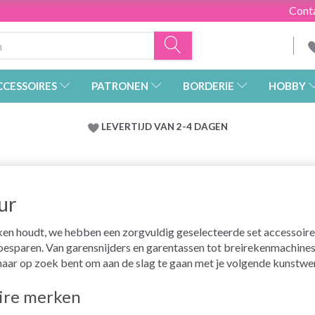
Cont
CCESSOIRES
PATRONEN
BORDERIE
HOBBY
LEVERTIJD VAN 2-4 DAGEN
ur
aken houdt, we hebben een zorgvuldig geselecteerde set accessoires
 besparen. Van garensnijders en garentassen tot breirekenmachine
ar naar op zoek bent om aan de slag te gaan met je volgende kunstwe
aire merken