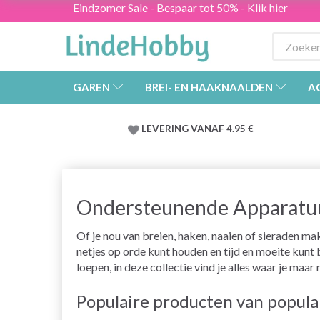
Eindzomer Sale - Bespaar tot 50% - Klik hier
GAREN
BREI- EN HAAKNAALDEN
A
LEVERING VANAF 4.95 €
Ondersteunende Apparatu
Of je nou van breien, haken, naaien of sieraden m
netjes op orde kunt houden en tijd en moeite kunt
loepen, in deze collectie vind je alles waar je ma
Populaire producten van popul