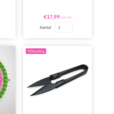
€17,99
€35,99
Aantal
41% korting