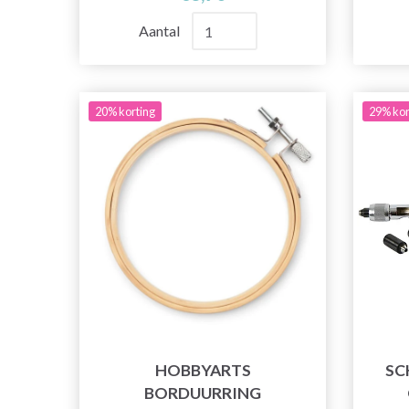
Aantal
20% korting
29% kor
HOBBYARTS
SC
BORDUURRING