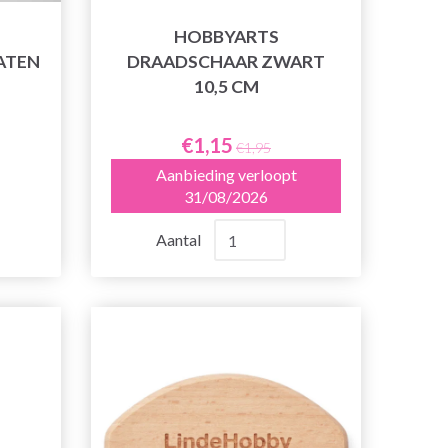
HOBBYARTS
ATEN
DRAADSCHAAR ZWART
10,5 CM
€1,15
€1,95
Aanbieding verloopt
31/08/2026
Aantal