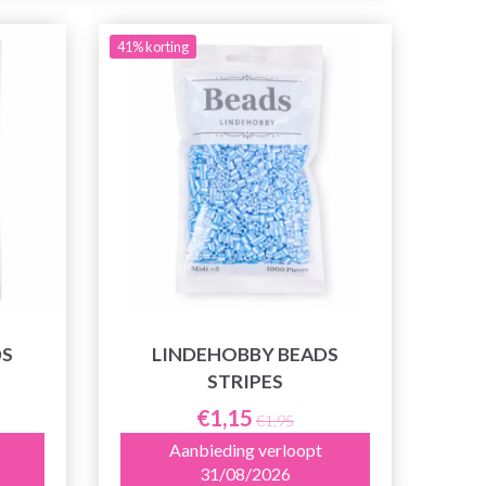
41% korting
DS
LINDEHOBBY BEADS
STRIPES
€1,15
€1,95
Aanbieding verloopt
31/08/2026