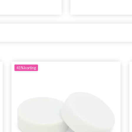
41%
korting