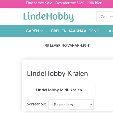
Eindzomer Sale - Bespaar tot 50% - Klik hier
GAREN
BREI- EN HAAKNAALDEN
A
LEVERING VANAF 4.95 €
LindeHobby Kralen
LindeHobby Midi-Kralen
Sorteer op: