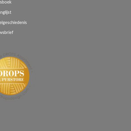
sboek
nglijst
elgeschiedenis
wsbrief