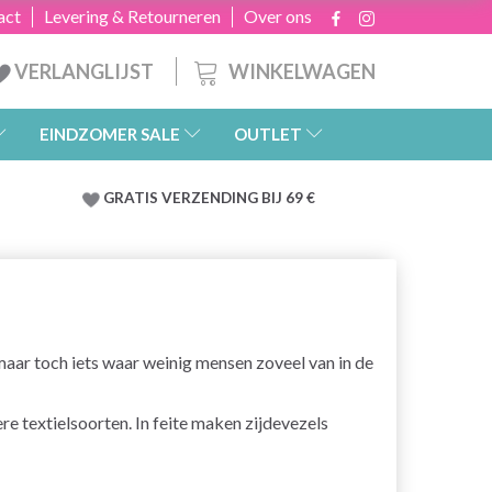
act
Levering & Retourneren
Over ons
WINKELWAGEN
VERLANGLIJST
EINDZOMER SALE
OUTLET
GRATIS
VERZENDING BIJ 69 €
 maar toch iets waar weinig mensen zoveel van in de
ere textielsoorten. In feite maken zijdevezels