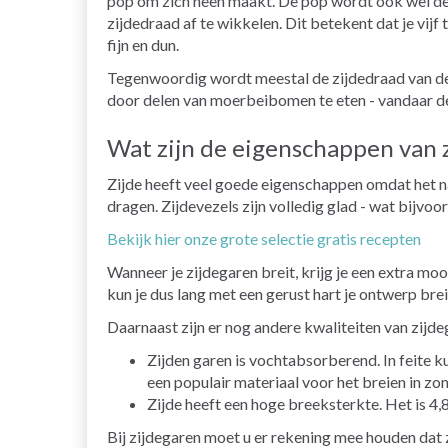
pop om zich heen maakt. De pop wordt ook wel de
zijdedraad af te wikkelen. Dit betekent dat je vijf
fijn en dun.
Tegenwoordig wordt meestal de zijdedraad van de
door delen van moerbeibomen te eten - vandaar d
Wat zijn de eigenschappen van 
Zijde heeft veel goede eigenschappen omdat het na
dragen. Zijdevezels zijn volledig glad - wat bijvoo
Bekijk hier onze grote selectie gratis recepten
Wanneer je zijdegaren breit, krijg je een extra moo
kun je dus lang met een gerust hart je ontwerp bre
Daarnaast zijn er nog andere kwaliteiten van zijd
Zijden garen is vochtabsorberend. In feite k
een populair materiaal voor het breien in zo
Zijde heeft een hoge breeksterkte. Het is 4,
Bij zijdegaren moet u er rekening mee houden dat 