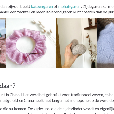
t dan bijvoorbeeld
katoengaren
of
mohairgaren
. Zijdegaren zal me
anier een zachter en meer isolerend garen kunt creëren dan de pur
ndaan?
ct in China. Hier werd het gebruikt voor traditioneel weven, en h
er uitgelekt en China heeft niet langer het monopolie op de wereldp
e die nu kennen. De zijderups, die de zijdevlinder wordt en eigenlij