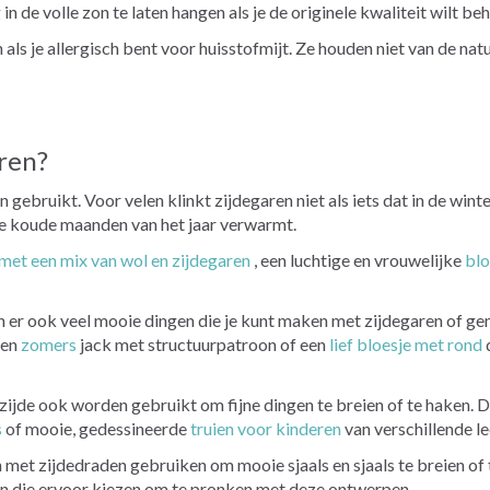
 in de volle zon te laten hangen als je de originele kwaliteit wilt be
ls je allergisch bent voor huisstofmijt. Ze houden niet van de natu
ren?
ebruikt. Voor velen klinkt zijdegaren niet als iets dat in de winte
 de koude maanden van het jaar verwarmt.
 met een mix van wol en zijdegaren
, een luchtige en vrouwelijke
blo
n er ook veel mooie dingen die je kunt maken met zijdegaren of ge
een
zomers
jack met structuurpatroon of een
lief bloesje met rond
d
ijde ook worden gebruikt om fijne dingen te breien of te haken. D
s
of mooie, gedessineerde
truien voor kinderen
van verschillende le
 met zijdedraden gebruiken om mooie sjaals en sjaals te breien of t
elen die ervoor kiezen om te pronken met deze ontwerpen.