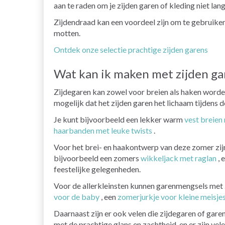
aan te raden om je zijden garen of kleding niet lang
Zijdendraad kan een voordeel zijn om te gebruiken a
motten.
Ontdek onze selectie prachtige zijden garens
Wat kan ik maken met zijden ga
Zijdegaren kan zowel voor breien als haken worden g
mogelijk dat het zijden garen het lichaam tijdens
Je kunt bijvoorbeeld een lekker warm
vest breien
haarbanden met leuke twists
.
Voor het brei- en haakontwerp van deze zomer zij
bijvoorbeeld een zomers
wikkeljack met raglan
, 
feestelijke gelegenheden.
Voor de allerkleinsten kunnen garenmengsels met z
voor de baby
, een
zomerjurkje voor kleine meisje
Daarnaast zijn er ook velen die zijdegaren of garen
met de prachtige glans en zachtheid, en er zijn v