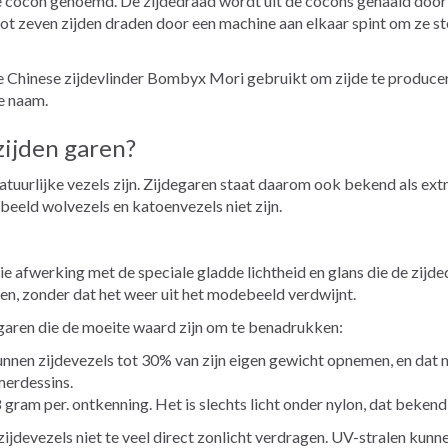
 cocon genoemd. De zijdedraad wordt uit de cocons gehaald door
 tot zeven zijden draden door een machine aan elkaar spint om ze st
 Chinese zijdevlinder Bombyx Mori gebruikt om zijde te producer
e naam.
zijden garen?
tuurlijke vezels zijn. Zijdegaren staat daarom ook bekend als ex
rbeeld wolvezels en katoenvezels niet zijn.
ie afwerking met de speciale gladde lichtheid en glans die de zijde
ien, zonder dat het weer uit het modebeeld verdwijnt.
egaren die de moeite waard zijn om te benadrukken:
unnen zijdevezels tot 30% van zijn eigen gewicht opnemen, en dat m
merdessins.
8 gram per. ontkenning. Het is slechts licht onder nylon, dat beke
zijdevezels niet te veel direct zonlicht verdragen. UV-stralen kun