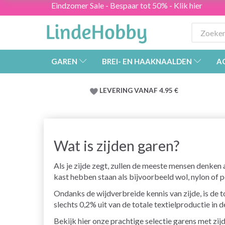
Eindzomer Sale - Bespaar tot 50% - Klik hier
GAREN
BREI- EN HAAKNAALDEN
A
LEVERING VANAF 4.95 €
Wat is zijden garen?
Als je zijde zegt, zullen de meeste mensen denken a
kast hebben staan als bijvoorbeeld wol, nylon of p
Ondanks de wijdverbreide kennis van zijde, is de tot
slechts 0,2% uit van de totale textielproductie in d
Bekijk hier onze prachtige selectie garens met zij