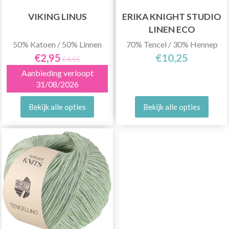
VIKING LINUS
ERIKA KNIGHT STUDIO
LINEN ECO
50% Katoen / 50% Linnen
70% Tencel / 30% Hennep
€2,95
€10,25
€4,55
Aanbieding verloopt
31/08/2026
Bekijk alle opties
Bekijk alle opties