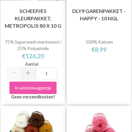
SCHEEPJES
DLY9 GARENPAKKET -
KLEURPAKKET,
HAPPY - 10 NGL
METROPOLIS 80 X 10 G
75% Superwash merinowol /
100% Katoen
25% Polyamide
€8,99
€126,20
Aantal
In winkelwagentje
Geen verzendkosten!