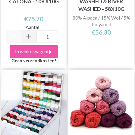
CATONA - 109 X10G
WASHED & RIVER
WASHED - 58X10G
80% Alpaca / 15% Wol / 5%
€75,70
Polyamid
Aantal
€56,30
In winkelwagentje
Geen verzendkosten!