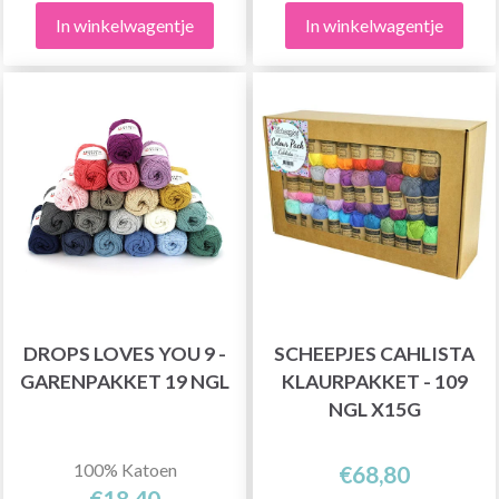
In winkelwagentje
In winkelwagentje
DROPS LOVES YOU 9 -
SCHEEPJES CAHLISTA
GARENPAKKET 19 NGL
KLAURPAKKET - 109
NGL X15G
100% Katoen
€68,80
€18,40