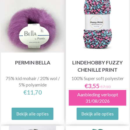
PERMIN BELLA
LINDEHOBBY FUZZY
CHENILLE PRINT
75% kid mohair / 20% wol /
100% Super soft polyester
5% polyamide
€3,55
€7,10
€11,70
Aanbieding verloopt
31/08/2026
Bekijk alle opties
Bekijk alle opties