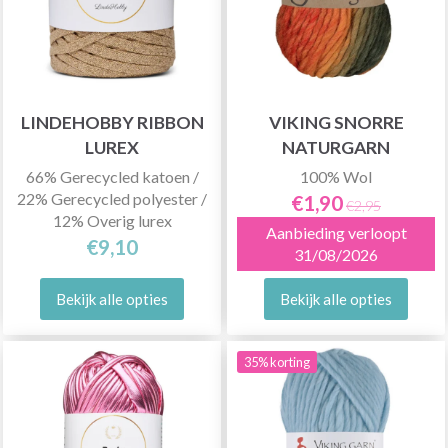
LINDEHOBBY RIBBON
VIKING SNORRE
LUREX
NATURGARN
66% Gerecycled katoen /
100% Wol
22% Gerecycled polyester /
€1,90
€2,95
12% Overig lurex
Aanbieding verloopt
€9,10
31/08/2026
Bekijk alle opties
Bekijk alle opties
35% korting