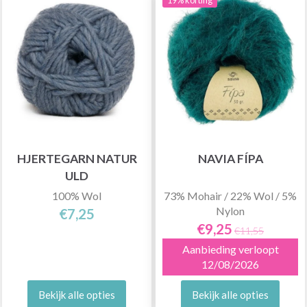
19% korting
HJERTEGARN NATUR
NAVIA FÍPA
ULD
100% Wol
73% Mohair / 22% Wol / 5%
Nylon
€7,25
€9,25
€11,55
Aanbieding verloopt
12/08/2026
Bekijk alle opties
Bekijk alle opties