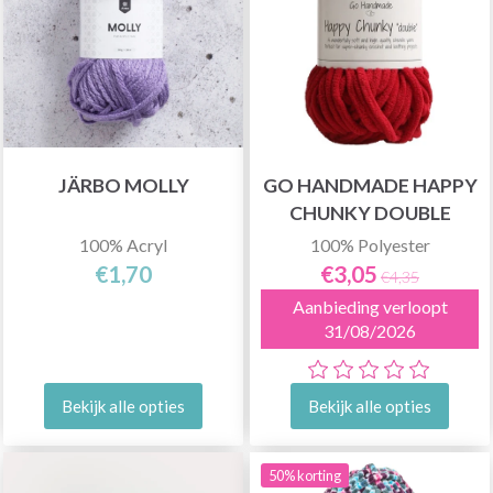
JÄRBO MOLLY
GO HANDMADE HAPPY
CHUNKY DOUBLE
100% Acryl
100% Polyester
€1,70
€3,05
€4,35
Aanbieding verloopt
31/08/2026
Bekijk alle opties
Bekijk alle opties
50% korting