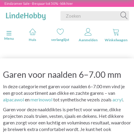
Eindzomer Sale - Bespaar tot 50% - klik hier
Navigatie in-/uitschakelen
Menu
Huis
verlanglijst
Aanmelden
Winkelwagen
Garen voor naalden 6–7.00 mm
In deze categorie met garen voor naalden 6–7.00 mm vind je
een groot assortiment aan dikke en zachte garens – van
alpacawol
en
merinowol
tot synthetische vezels zoals
acryl
.
Garen voor deze naalddiktes is perfect voor warme, dikke
projecten zoals truien, vesten, sjaals en dekens. Het dikkere
garen zorgt voor een luchtig en volumineus resultaat, waardoor
je breiwerk extra comfortabel wordt. Je kunt het ook