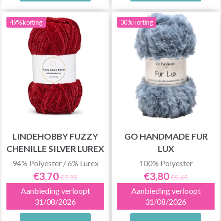
49% korting
30% korting
LINDEHOBBY FUZZY
GO HANDMADE FUR
CHENILLE SILVER LUREX
LUX
94% Polyester / 6% Lurex
100% Polyester
€3,70
€3,80
€7,35
€5,45
Aanbieding verloopt
Aanbieding verloopt
31/08/2026
31/08/2026