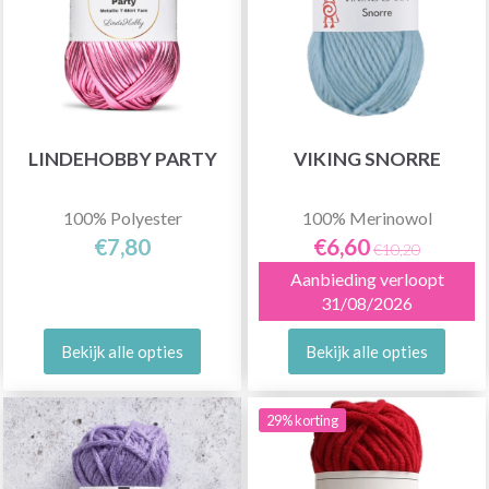
LINDEHOBBY PARTY
VIKING SNORRE
100% Polyester
100% Merinowol
€7,80
€6,60
€10,20
Aanbieding verloopt
31/08/2026
Bekijk alle opties
Bekijk alle opties
29% korting