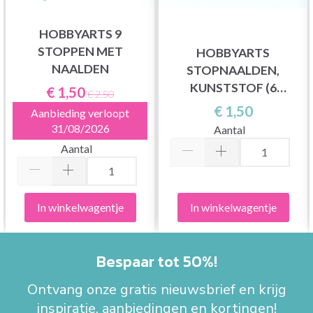
HOBBYARTS 9
STOPPEN MET
HOBBYARTS
NAALDEN
STOPNAALDEN,
KUNSTSTOF (6
€ 1,50
€ 2,50
NAALDEN)
€ 1,50
Aanbieding verloopt
31/08/2026
Aantal
Aantal
In winkelwagentje
In winkelwagentje
Bespaar tot 50%!
Ontvang onze gratis nieuwsbrief en krijg
inspiratie, aanbiedingen en kortingen!