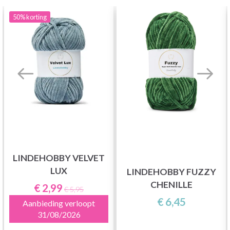
50%
korting
LINDEHOBBY VELVET
LUX
LINDEHOBBY FUZZY
CHENILLE
€ 2,99
€ 5,95
€ 6,45
Aanbieding verloopt
31/08/2026