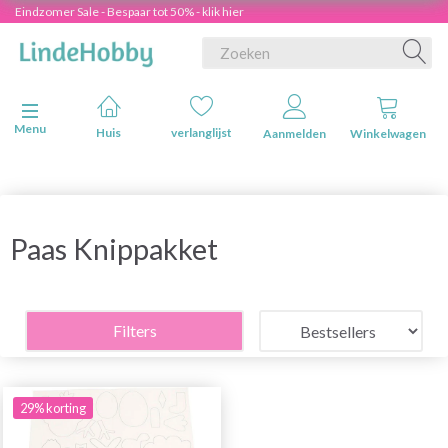
Eindzomer Sale - Bespaar tot 50% - klik hier
Navigatie in-/uitschakelen
Menu
Huis
verlanglijst
Aanmelden
Winkelwagen
Paas Knippakket
Filters
29% korting