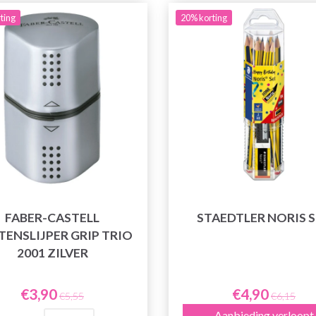
ting
20% korting
FABER-CASTELL
STAEDTLER NORIS 
ENSLIJPER GRIP TRIO
2001 ZILVER
€3,90
€4,90
€5,55
€6,15
Aanbieding verloopt