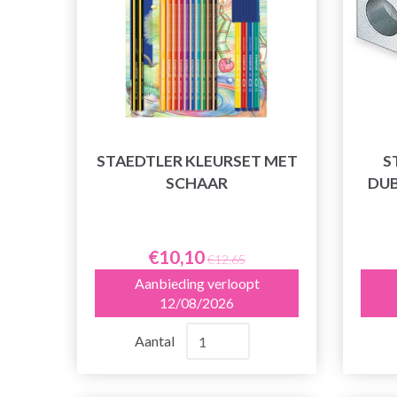
STAEDTLER KLEURSET MET
S
SCHAAR
DUB
€10,10
€12,65
Aanbieding verloopt
12/08/2026
Aantal