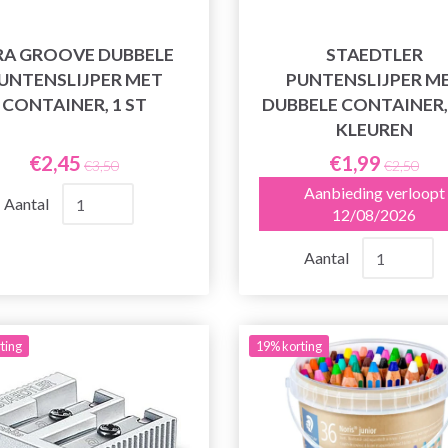
RA GROOVE DUBBELE
STAEDTLER
UNTENSLIJPER MET
PUNTENSLIJPER M
CONTAINER, 1 ST
DUBBELE CONTAINER, 
KLEUREN
€2,45
€1,99
€3,50
€2,50
Aanbieding verloopt
Aantal
12/08/2026
Aantal
ting
19% korting