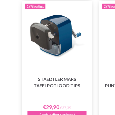
19% korting
29% kor
STAEDTLER MARS
TAFELPOTLOOD TIPS
PUNT
€29,90
€37,35
Aanbieding verloopt