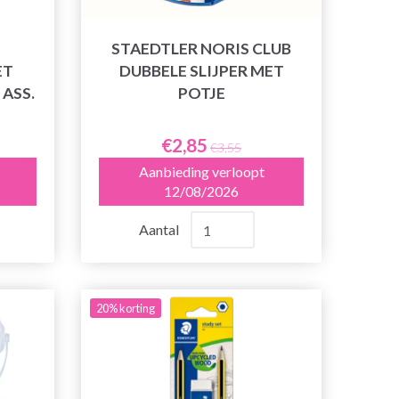
STAEDTLER NORIS CLUB
ET
DUBBELE SLIJPER MET
ASS.
POTJE
€2,85
€3,55
Aanbieding verloopt
12/08/2026
Aantal
20% korting