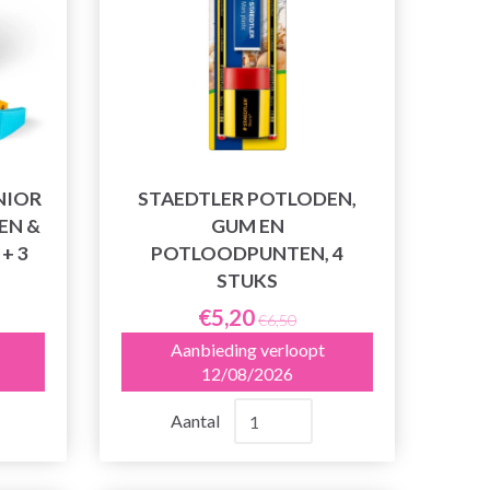
NIOR
STAEDTLER POTLODEN,
EN &
GUM EN
+ 3
POTLOODPUNTEN, 4
STUKS
€5,20
€6,50
Aanbieding verloopt
12/08/2026
Aantal