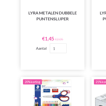
LYRA METALEN DUBBELE
LY
PUNTENSLIJPER
P
€1,45
€2,05
Aantal
20% korting
21% kor