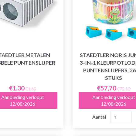
TAEDTLER METALEN
STAEDTLER NORIS JU
BELE PUNTENSLIJPER
3-IN-1 KLEURPOTLOD
PUNTENSLIJPERS, 36 
STUKS
€1,30
€57,70
€1,65
€72,10
Aanbieding verloopt
Aanbieding verloopt
12/08/2026
12/08/2026
Aantal