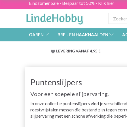
Eindzomer Sale - Bespaar tot 50% - Klik hier
GAREN
BREI- EN HAAKNAALDEN
A
LEVERING VANAF 4.95 €
Puntenslijpers
Voor een soepele slijpervaring.
In onze collectie puntenslijpers vind je verschill
roestvrijstalen messen die bestand zijn tegen cor
slijpervaring met een schone afwerking die beperk