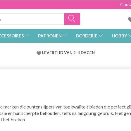
Cont
CCESSOIRES
PATRONEN
BORDERIE
HOBBY
LEVERTIJD VAN 2-4 DAGEN
ende merken die puntenslijpers van topkwaliteit bieden die perfect 
rosie en hun scherpte behouden, zelfs na langdurig gebruik. Het g
t het breken.