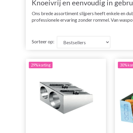
Knoeivrij en eenvoudig in gebru
Ons brede assortiment slijpers heeft enkele en dubb
professionele ervaring zonder rommel. Van waspot
Sorteer op:
29% korting
30% kor