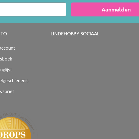
Aanmelden
TO
LINDEHOBBY SOCIAAL
 account
sboek
nglijst
elgeschiedenis
wsbrief