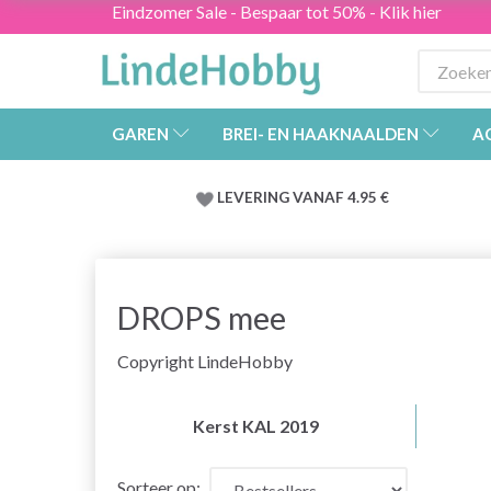
Eindzomer Sale - Bespaar tot 50% - Klik hier
GAREN
BREI- EN HAAKNAALDEN
A
LEVERING VANAF 4.95 €
DROPS mee
Copyright LindeHobby
Kerst KAL 2019
Sorteer op: