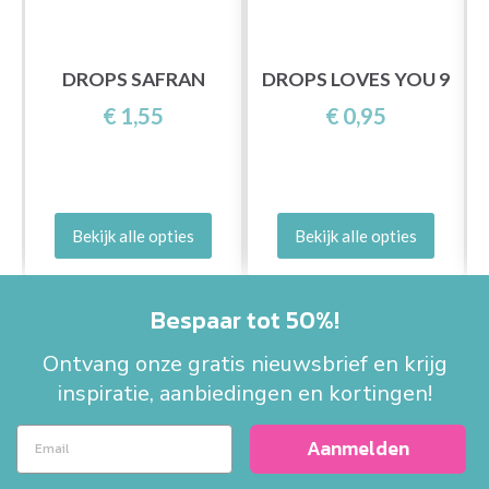
7
DROPS SAFRAN
DROPS LOVES YOU 9
€ 1,55
€ 0,95
Bekijk alle opties
Bekijk alle opties
Bespaar tot 50%!
Ontvang onze gratis nieuwsbrief en krijg
inspiratie, aanbiedingen en kortingen!
Aanmelden