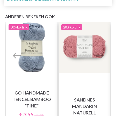
ANDEREN BEKEKEN OOK
30%
korting
20%
korting
GO HANDMADE
TENCEL BAMBOO
SANDNES
"FINE"
MANDARIN
NATURELL
€ 3,55
€ 5,10