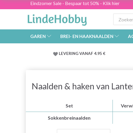
Eindzomer Sale - Bespaar tot 50% - Klik hier
GAREN
BREI- EN HAAKNAALDEN
A
LEVERING VANAF 4.95 €
Naalden & haken van Lant
Set
Verwi
Sokkenbreinaalden