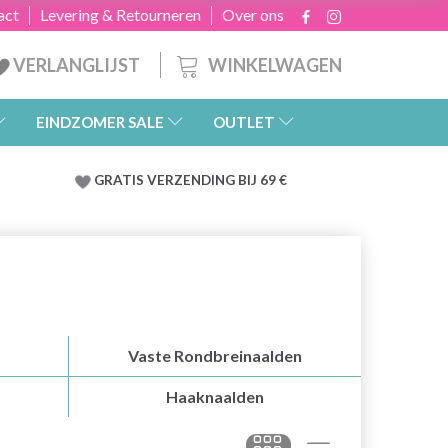
act
Levering & Retourneren
Over ons
WINKELWAGEN
VERLANGLIJST
EINDZOMER SALE
OUTLET
GRATIS
VERZENDING BIJ 69 €
Vaste Rondbreinaalden
Haaknaalden