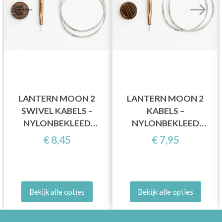
LANTERN MOON 2
LANTERN MOON 2
SWIVEL KABELS –
KABELS –
NYLONBEKLEED
NYLONBEKLEED
ROESTVRIJ STAAL (40-
ROESTVRIJ STAAL (40-
€ 8,45
€ 7,95
150 CM)
150 CM)
Bekijk alle opties
Bekijk alle opties