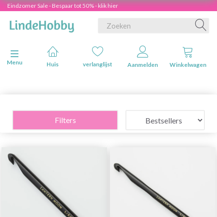
Eindzomer Sale - Bespaar tot 50% - klik hier
Navigatie in-/uitschakelen
Menu
Huis
verlanglijst
Aanmelden
Winkelwagen
Filters