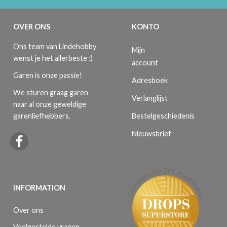
OVER ONS
KONTO
Ons team van Lindehobby
Mijn
wenst je het allerbeste :)
account
Garen is onze passie!
Adresboek
We sturen graag garen
Verlanglijst
naar al onze geweldige
Bestelgeschiedenis
garenliefhebbers.
Nieuwsbrief
INFORMATION
Over ons
Veelgestelde vragen