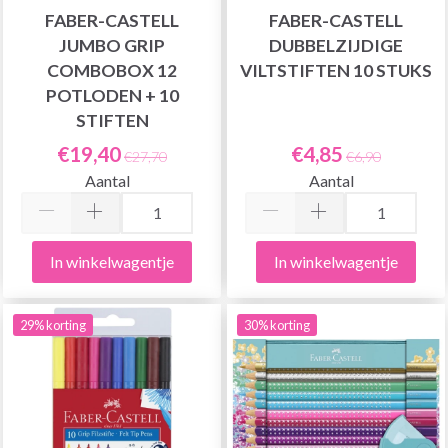
FABER-CASTELL
FABER-CASTELL
JUMBO GRIP
DUBBELZIJDIGE
COMBOBOX 12
VILTSTIFTEN 10 STUKS
POTLODEN + 10
STIFTEN
€19,40
€4,85
€27,70
€6,90
Aantal
Aantal
In winkelwagentje
In winkelwagentje
29% korting
30% korting