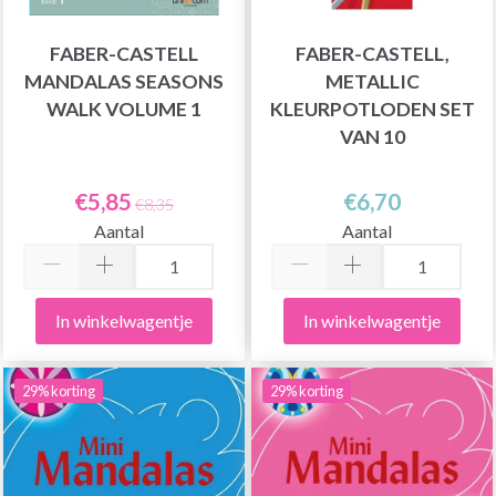
FABER-CASTELL
FABER-CASTELL,
MANDALAS SEASONS
METALLIC
WALK VOLUME 1
KLEURPOTLODEN SET
VAN 10
€5,85
€6,70
€8,35
Aantal
Aantal
In winkelwagentje
In winkelwagentje
29% korting
29% korting