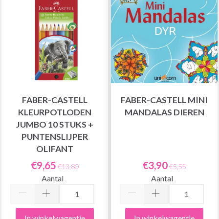
FABER-CASTELL
FABER-CASTELL MINI
KLEURPOTLODEN
MANDALAS DIEREN
JUMBO 10 STUKS +
PUNTENSLIJPER
OLIFANT
€9,65
€3,90
€13,80
€5,55
Aantal
Aantal
In winkelwagentje
In winkelwagentje