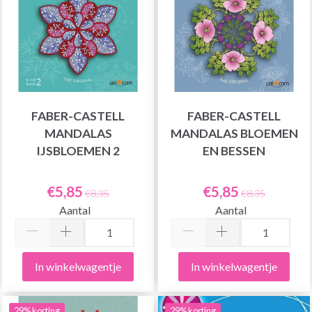
FABER-CASTELL
FABER-CASTELL
MANDALAS
MANDALAS BLOEMEN
IJSBLOEMEN 2
EN BESSEN
€5,85
€5,85
€8,35
€8,35
Aantal
Aantal
In winkelwagentje
In winkelwagentje
29% korting
29% korting