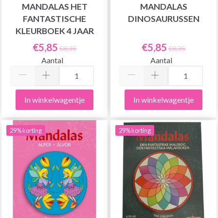
MANDALAS HET
MANDALAS
FANTASTISCHE
DINOSAURUSSEN
KLEURBOEK 4 JAAR
€5,85
€5,85
€8,35
€8,35
Aantal
Aantal
In winkelwagentje
In winkelwagentje
29% korting
29% korting