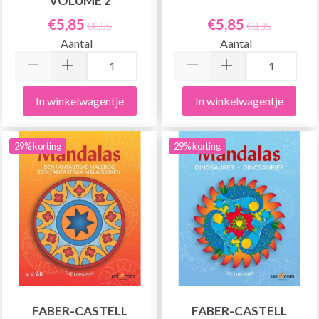
VOLUME 2
€5,85
€5,85
€8,35
€8,35
Aantal
Aantal
In winkelwagentje
In winkelwagentje
29% korting
29% korting
FABER-CASTELL
FABER-CASTELL